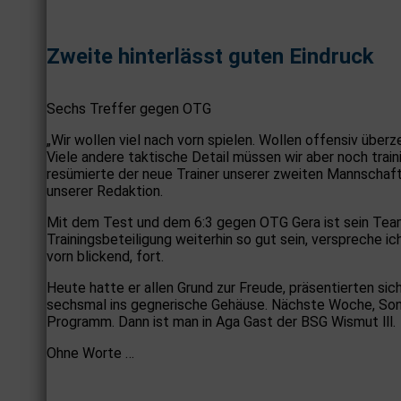
Zweite hinterlässt guten Eindruck
Sechs Treffer gegen OTG
„Wir wollen viel nach vorn spielen. Wollen offensiv überz
Viele andere taktische Detail müssen wir aber noch trai
resümierte der neue Trainer unserer zweiten Mannscha
unserer Redaktion.
Mit dem Test und dem 6:3 gegen OTG Gera ist sein Team w
Trainingsbeteiligung weiterhin so gut sein, verspreche ic
vorn blickend, fort.
Heute hatte er allen Grund zur Freude, präsentierten sic
sechsmal ins gegnerische Gehäuse. Nächste Woche, Sonn
Programm. Dann ist man in Aga Gast der BSG Wismut lll.
Ohne Worte …