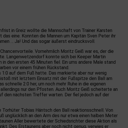
rist in Greiz wollte die Mannschaft von Trainer Karsten
t das eine. Konnten die Mannen um Kapitän Sven Peter ihr
en … Ja! Und das sogar äußerst eindrucksvoll.
Chancenvorteile. Vornehmlich Moritz Geiß war es, der die
te. Langenwetzendorf konnte sich bei Keeper Martin
 in den ersten 45 Minuten fiel. Ein ums andere Male stand
arben vor einem frühen Rückstand.
 1:0 auf dem Fuß hatte. Das markierte aber nur wenig
eistoß mit letztem Einsatz mit der Fußspitze den Ball am
as schnelle 2:0 her, um noch mehr Ruhe in die eigenen
 allerdings nur den Pfosten. Auch Moritz Geiß scheiterte an
f den nächsten Treffer warten. Der fiel jedoch auf der
 Torhüter Tobias Häntsch den Ball reaktionsschnell. Von
uß unglücklich an den Arm des nur etwa einen halben Meter
aunen Aller bewertete der Schiedsrichter diese Aktion als
nkt. Des Erstaunens aber noch nicht genug, verwies er