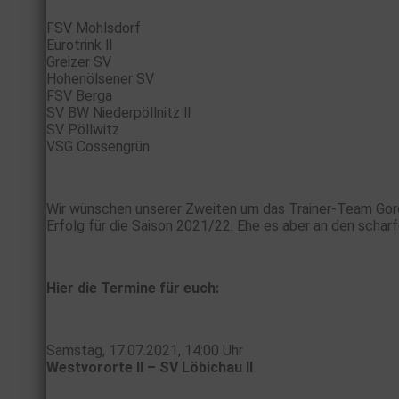
FSV Mohlsdorf
Eurotrink ll
Greizer SV
Hohenölsener SV
FSV Berga
SV BW Niederpöllnitz ll
SV Pöllwitz
VSG Cossengrün
Wir wünschen unserer Zweiten um das Trainer-Team Gord
Erfolg für die Saison 2021/22.
Ehe es aber an den schar
Hier die Termine für euch:
Samstag, 17.07.2021, 14:00 Uhr
Westvororte ll – SV Löbichau ll