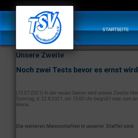
STARTSEITE
Unsere Zweite
Noch zwei Tests bevor es ernst wird
(15.07.2021) In der neuen Saison wird unsere Zweite Man
Sonntag, d. 22.8.2021, um 15:00 Uhr begrüßt man zum ers
Arena.
Die weiteren Mannschaften in unserer Staffel sind: