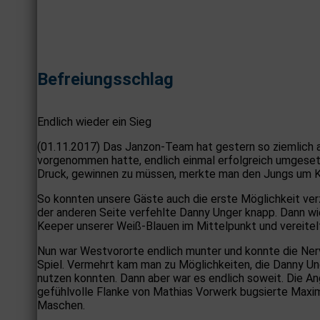
Befreiungsschlag
Endlich wieder ein Sieg
(01.11.2017) Das Janzon-Team hat gestern so ziemlich al
vorgenommen hatte, endlich einmal erfolgreich umgesetz
Druck, gewinnen zu müssen, merkte man den Jungs um Kap
So konnten unsere Gäste auch die erste Möglichkeit verz
der anderen Seite verfehlte Danny Unger knapp. Dann w
Keeper unserer Weiß-Blauen im Mittelpunkt und vereitel
Nun war Westvororte endlich munter und konnte die Nerv
Spiel. Vermehrt kam man zu Möglichkeiten, die Danny Unge
nutzen konnten. Dann aber war es endlich soweit. Die 
gefühlvolle Flanke von Mathias Vorwerk bugsierte Maximil
Maschen.