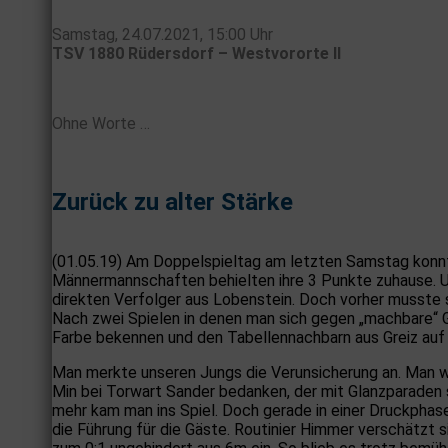
Samstag, 24.07.2021, 15:00 Uhr
TSV 1880 Rüdersdorf – Westvororte ll
Ohne Worte …
Zurück zu alter Stärke
(01.05.19) Am Doppelspieltag am letzten Samstag konnt
Männermannschaften behielten ihre 3 Punkte zuhause. Un
direkten Verfolger aus Lobenstein. Doch vorher musste s
Nach zwei Spielen in denen man sich gegen „machbare“ Ge
Farbe bekennen und den Tabellennachbarn aus Greiz auf 
Man merkte unseren Jungs die Verunsicherung an. Man wo
Min bei Torwart Sander bedanken, der mit Glanzparaden s
mehr kam man ins Spiel. Doch gerade in einer Druckphase
die Führung für die Gäste. Routinier Himmer verschätzt 