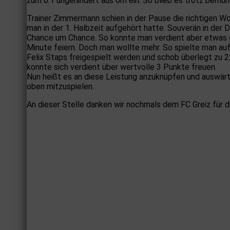
zum 0:1 ungehindert aus 6m ein. So blieb es trotz bemü
Trainer Zimmermann schien in der Pause die richtigen W
man in der 1. Halbzeit aufgehört hatte. Souverän in der D
Chance um Chance. So konnte man verdient aber etwas gl
Minute feiern. Doch man wollte mehr. So spielte man auf
Felix Staps freigespielt werden und schob überlegt zu 2
konnte sich verdient über wertvolle 3 Punkte freuen.
Nun heißt es an diese Leistung anzuknüpfen und auswär
oben mitzuspielen.
An dieser Stelle danken wir nochmals dem FC Greiz für d