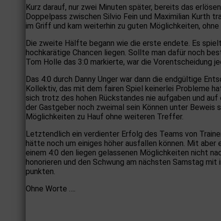
Kurz darauf, nur zwei Minuten später, bereits das erlös
Doppelpass zwischen Silvio Fein und Maximilian Kurth tr
im Griff und kam weiterhin zu guten Möglichkeiten, ohne
Die zweite Hälfte begann wie die erste endete. Es spiel
hochkarätige Chancen liegen. Sollte man dafür noch be
Tom Holle das 3:0 markierte, war die Vorentscheidung je
Das 4:0 durch Danny Unger war dann die endgültige Ent
Kollektiv, das mit dem fairen Spiel keinerlei Probleme 
sich trotz des hohen Rückstandes nie aufgaben und auf 
der Gastgeber noch zweimal sein Können unter Beweis ste
Möglichkeiten zu Hauf ohne weiteren Treffer.
Letztendlich ein verdienter Erfolg des Teams von Train
hätte noch um einiges höher ausfallen können. Mit aber e
einem 4:0 den liegen gelassenen Möglichkeiten nicht n
honorieren und den Schwung am nächsten Samstag mit i
punkten.
Ohne Worte ….