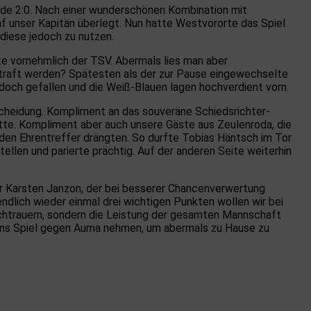
ende 2:0. Nach einer wunderschönen Kombination mit
af unser Kapitän überlegt. Nun hatte Westvororte das Spiel
 diese jedoch zu nutzen.
te vornehmlich der TSV. Abermals lies man aber
straft werden? Spätesten als der zur Pause eingewechselte
doch gefallen und die Weiß-Blauen lagen hochverdient vorn.
scheidung. Kompliment an das souveräne Schiedsrichter-
hatte. Kompliment aber auch unsere Gäste aus Zeulenroda, die
den Ehrentreffer drängten. So durfte Tobias Häntsch im Tor
llen und parierte prächtig. Auf der anderen Seite weiterhin
er Karsten Janzon, der bei besserer Chancenverwertung
ndlich wieder einmal drei wichtigen Punkten wollen wir bei
achtrauern, sondern die Leistung der gesamten Mannschaft
ns Spiel gegen Auma nehmen, um abermals zu Hause zu