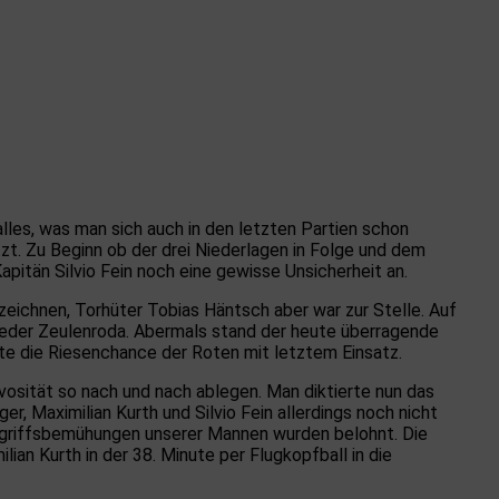
les, was man sich auch in den letzten Partien schon
t. Zu Beginn ob der drei Niederlagen in Folge und dem
itän Silvio Fein noch eine gewisse Unsicherheit an.
eichnen, Torhüter Tobias Häntsch aber war zur Stelle. Auf
ieder Zeulenroda. Abermals stand der heute überragende
te die Riesenchance der Roten mit letztem Einsatz.
osität so nach und nach ablegen. Man diktierte nun das
r, Maximilian Kurth und Silvio Fein allerdings noch nicht
Angriffsbemühungen unserer Mannen wurden belohnt. Die
ian Kurth in der 38. Minute per Flugkopfball in die