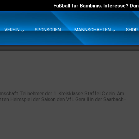
Fußball für Bambinis. Interesse? Dan
VEREIN
SPONSOREN
MANNSCHAFTEN
SHOP
nschaft Teilnehmer der 1. Kreisklasse Staffel C sein. Am
ten Heimspiel der Saison den VfL Gera ll in der Saarbach–