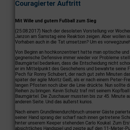
Couragierter Auftritt
Mit Wille und gutem Fußball zum Sieg
(25.08.2017) Nach der desolaten Vorstellung vor Wochenf
Janzon am Samstag eine Reaktion zeigen. Aber wollen is
Vorhaben auch in die Tat umsetzen? Um es vorwegzunehm
Von Beginn an hochkonzentriert hatte man optische und 
gegnerische Defensive immer wieder vor Probleme stell
Baumgärtel bedanken, dass die Entscheidung nicht schon
er im Mittelpunkt des Geschehens und bewahrte seine F
Pech für Ronny Schubert, der nach gut zehn Minuten das
später der agile Moritz Geiß, als er nach einem Peter-Fr
langen Pfosten noch über die Linie drückte. Nun sollte d
Reihen zu bringen. Kevin Schulz traf mit seinem Kopfball
Baumgärtel. Die Zuschauer mussten bis zur 45. Minute au
anderen Seite. Und das äußerst kurios.
Nach einem Grundliniendurchbruch unserer Gäste parierte
seiner Hand sprang der scharf nach innen getretene Sch
hinter unserem Keeper stehenden Carlo Koukal. Zum Erst
absichtliches Handspiel und zeigte auf den 11-Meter-Pu