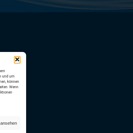
ern
rn und um
men, können
beiten. Wenn
nktionen
n ansehen