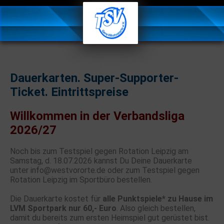
Dauerkarten. Super-Supporter-
Ticket. Eintrittspreise
Willkommen in der Verbandsliga
2026/27
Noch bis zum Testspiel gegen Rotation Leipzig am
Samstag,
d. 18.07.2026
kannst Du Deine Dauerkarte
unter
info@westvororte.de
oder zum Testspiel gegen
Rotation Leipzig im Sportbüro bestellen.
Die Dauerkarte kostet für
alle Punktspiele* zu Hause im
LVM Sportpark nur 60,- Euro
. Also gleich bestellen,
damit du bereits zum ersten Heimspiel gut gerüstet bist.