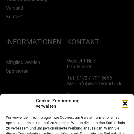
Versand
Kontakt
INFORMATIONEN
KONTAKT
Weidicht Nr. 3
Mitglied werden
07548 Gera
Sponsoren
Tel.: 0172 / 791 6666
Mail: info@westvororte.de
Sprechzeiten:
Nach Vereinbarung
Cookie-Zustimmung
verwalten
Wir verwenden Technologien wie Cookies, um Geräteinformationen zu
FOLGE UNS!
speichern und/oder darauf zuzugreifen. Wir tun dies, um das Surferlebnis
zu verbessern und um personalisierte Werbung anzuzeigen. Wenn Sie
diesen Technologien zustimmen, können wir Daten wie das Surfverhalten