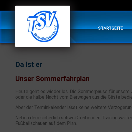
STARTSEITE
Da ist er
Unser Sommerfahrplan
Heute geht es wieder los. Die Sommerpause für unsere Ju
oder die halbe Nacht vom Bierwagen aus die Gäste bedi
Aber der Terminkalender lässt keine weitere Verzögerung
Neben dem sicherlich schweißtreibenden Training wart
Fußballschauen auf dem Plan.