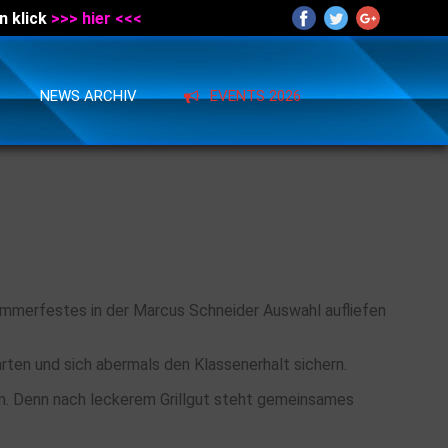
n klick
>>> hier <<<
NEWS ARCHIV
EVENTS 2026
Sommerfestes in der Marcus Schneider Auswahl aufliefen
rten und sich abermals den Klassenerhalt sichern.
m. Denn nach leckerem Grillgut steht gemeinsames