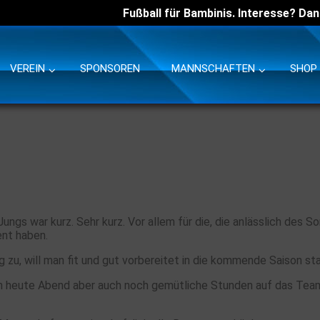
Fußball für Bambinis. Interesse? Dan
VEREIN
SPONSOREN
MANNSCHAFTEN
SHOP
ngs war kurz. Sehr kurz. Vor allem für die, die anlässlich des 
ent haben.
 zu, will man fit und gut vorbereitet in die kommende Saison sta
en heute Abend aber auch noch gemütliche Stunden auf das Tea