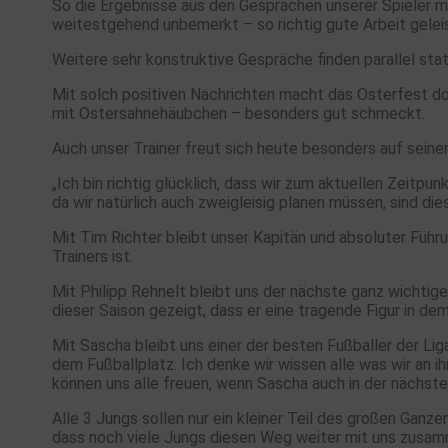
So die Ergebnisse aus den Gesprächen unserer Spieler m
weitestgehend unbemerkt – so richtig gute Arbeit geleis
Weitere sehr konstruktive Gespräche finden parallel stat
Mit solch positiven Nachrichten macht das Osterfest d
mit Ostersahnehäubchen – besonders gut schmeckt.
Auch unser Trainer freut sich heute besonders auf seine
„Ich bin richtig glücklich, dass wir zum aktuellen Zeitp
da wir natürlich auch zweigleisig planen müssen, sind d
Mit Tim Richter bleibt unser Kapitän und absoluter Führu
Trainers ist.
Mit Philipp Rehnelt bleibt uns der nächste ganz wichtige
dieser Saison gezeigt, dass er eine tragende Figur in de
Mit Sascha bleibt uns einer der besten Fußballer der Lig
dem Fußballplatz. Ich denke wir wissen alle was wir an i
können uns alle freuen, wenn Sascha auch in der nächste
Alle 3 Jungs sollen nur ein kleiner Teil des großen Ganz
dass noch viele Jungs diesen Weg weiter mit uns zusam