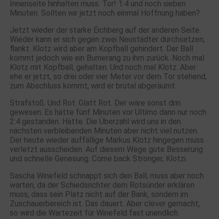
Innenseite hinhalten muss. Tor! 1:4 und noch sieben
Minuten. Sollten wir jetzt noch einmal Hoffnung haben?
Jetzt wieder der starke Eichberg auf der anderen Seite.
Wieder kann er sich gegen zwei Neustädter durchsetzen,
flankt. Klotz wird aber am Kopfball gehindert. Der Ball
kommt jedoch wie ein Bumerang zu ihm zurück. Noch mal
Klotz mit Kopfball, gehalten. Und noch mal Klotz. Aber
ehe er jetzt, so drei oder vier Meter vor dem Tor stehend,
zum Abschluss kommt, wird er brutal abgeräumt.
Strafstoß. Und Rot. Glatt Rot. Der wäre sonst drin
gewesen. Es hätte fünf Minuten vor Ultimo dann nur noch
2:4 gestanden. Hätte. Die Überzahl wird uns in den
nächsten verbleibenden Minuten aber nicht viel nutzen.
Der heute wieder auffällige Markus Klotz hingegen muss
verletzt ausscheiden. Auf diesem Wege gute Besserung
und schnelle Genesung. Come back Stronger, Klotzi.
Sascha Winefeld schnappt sich den Ball, muss aber noch
warten, da der Schiedsrichter dem Rotsünder erklären
muss, dass sein Platz nicht auf der Bank, sondern im
Zuschauerbereich ist. Das dauert. Aber clever gemacht,
so wird die Wartezeit für Winefeld fast unendlich.