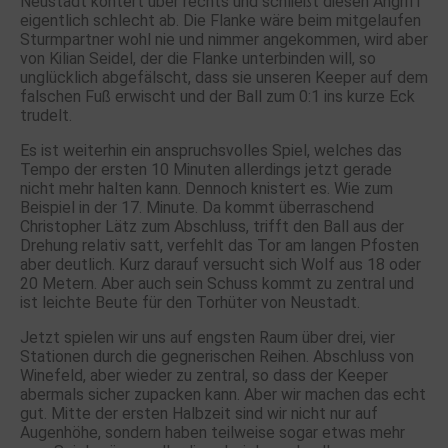
Neustadt kontert über rechts und schließt diesen Angriff
eigentlich schlecht ab. Die Flanke wäre beim mitgelaufen
Sturmpartner wohl nie und nimmer angekommen, wird aber
von Kilian Seidel, der die Flanke unterbinden will, so
unglücklich abgefälscht, dass sie unseren Keeper auf dem
falschen Fuß erwischt und der Ball zum 0:1 ins kurze Eck
trudelt.
Es ist weiterhin ein anspruchsvolles Spiel, welches das
Tempo der ersten 10 Minuten allerdings jetzt gerade
nicht mehr halten kann. Dennoch knistert es. Wie zum
Beispiel in der 17. Minute. Da kommt überraschend
Christopher Lätz zum Abschluss, trifft den Ball aus der
Drehung relativ satt, verfehlt das Tor am langen Pfosten
aber deutlich. Kurz darauf versucht sich Wolf aus 18 oder
20 Metern. Aber auch sein Schuss kommt zu zentral und
ist leichte Beute für den Torhüter von Neustadt.
Jetzt spielen wir uns auf engsten Raum über drei, vier
Stationen durch die gegnerischen Reihen. Abschluss von
Winefeld, aber wieder zu zentral, so dass der Keeper
abermals sicher zupacken kann. Aber wir machen das echt
gut. Mitte der ersten Halbzeit sind wir nicht nur auf
Augenhöhe, sondern haben teilweise sogar etwas mehr