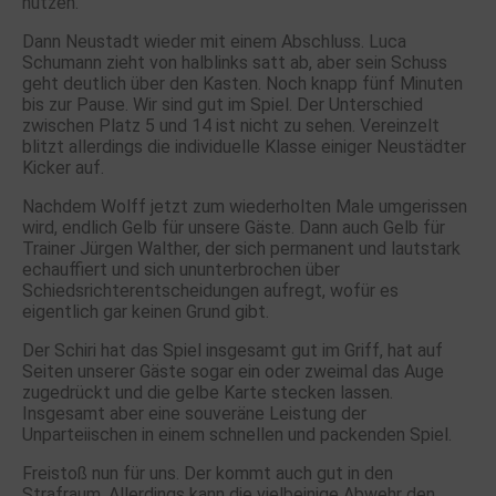
nutzen.
Dann Neustadt wieder mit einem Abschluss. Luca
Schumann zieht von halblinks satt ab, aber sein Schuss
geht deutlich über den Kasten. Noch knapp fünf Minuten
bis zur Pause. Wir sind gut im Spiel. Der Unterschied
zwischen Platz 5 und 14 ist nicht zu sehen. Vereinzelt
blitzt allerdings die individuelle Klasse einiger Neustädter
Kicker auf.
Nachdem Wolff jetzt zum wiederholten Male umgerissen
wird, endlich Gelb für unsere Gäste. Dann auch Gelb für
Trainer Jürgen Walther, der sich permanent und lautstark
echauffiert und sich ununterbrochen über
Schiedsrichterentscheidungen aufregt, wofür es
eigentlich gar keinen Grund gibt.
Der Schiri hat das Spiel insgesamt gut im Griff, hat auf
Seiten unserer Gäste sogar ein oder zweimal das Auge
zugedrückt und die gelbe Karte stecken lassen.
Insgesamt aber eine souveräne Leistung der
Unparteiischen in einem schnellen und packenden Spiel.
Freistoß nun für uns. Der kommt auch gut in den
Strafraum. Allerdings kann die vielbeinige Abwehr den