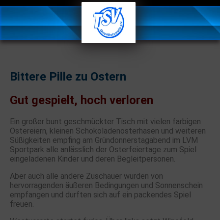
Bittere Pille zu Ostern
Gut gespielt, hoch verloren
Ein großer bunt geschmückter Tisch mit vielen farbigen
Ostereiern, kleinen Schokoladenosterhasen und weiteren
Süßigkeiten empfing am Gründonnerstagabend im LVM
Sportpark alle anlässlich der Osterfeiertage zum Spiel
eingeladenen Kinder und deren Begleitpersonen.
Aber auch alle andere Zuschauer wurden von
hervorragenden äußeren Bedingungen und Sonnenschein
empfangen und durften sich auf ein packendes Spiel
freuen.