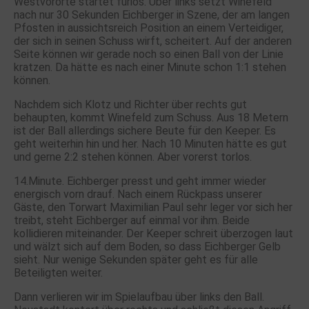
Westvororte startet furios. Über links setzt Winefeld
nach nur 30 Sekunden Eichberger in Szene, der am langen
Pfosten in aussichtsreich Position an einem Verteidiger,
der sich in seinen Schuss wirft, scheitert. Auf der anderen
Seite können wir gerade noch so einen Ball von der Linie
kratzen. Da hätte es nach einer Minute schon 1:1 stehen
können.
Nachdem sich Klotz und Richter über rechts gut
behaupten, kommt Winefeld zum Schuss. Aus 18 Metern
ist der Ball allerdings sichere Beute für den Keeper. Es
geht weiterhin hin und her. Nach 10 Minuten hätte es gut
und gerne 2:2 stehen können. Aber vorerst torlos.
14.Minute. Eichberger presst und geht immer wieder
energisch vorn drauf. Nach einem Rückpass unserer
Gäste, den Torwart Maximilian Paul sehr leger vor sich her
treibt, steht Eichberger auf einmal vor ihm. Beide
kollidieren miteinander. Der Keeper schreit überzogen laut
und wälzt sich auf dem Boden, so dass Eichberger Gelb
sieht. Nur wenige Sekunden später geht es für alle
Beteiligten weiter.
Dann verlieren wir im Spielaufbau über links den Ball.