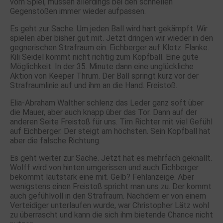
vom Spiel, müssen allerdings bei den schnellen
Gegenstößen immer wieder aufpassen.
Es geht zur Sache. Um jeden Ball wird hart gekämpft. Wir
spielen aber bisher gut mit. Jetzt dringen wir wieder in den
gegnerischen Strafraum ein. Eichberger auf Klotz. Flanke.
Kili Seidel kommt nicht richtig zum Kopfball. Eine gute
Möglichkeit. In der 35. Minute dann eine unglückliche
Aktion von Keeper Thrum. Der Ball springt kurz vor der
Strafraumlinie auf und ihm an die Hand. Freistoß.
Elia-Abraham Walther schlenz das Leder ganz soft über
die Mauer, aber auch knapp über das Tor. Dann auf der
anderen Seite Freistoß für uns. Tim Richter mit viel Gefühl
auf Eichberger. Der steigt am höchsten. Sein Kopfball hat
aber die falsche Richtung.
Es geht weiter zur Sache. Jetzt hat es mehrfach geknallt.
Wolff wird von hinten umgerissen und auch Eichberger
bekommt lautstark eine mit. Gelb? Fehlanzeige. Aber
wenigstens einen Freistoß spricht man uns zu. Der kommt
auch gefühlvoll in den Strafraum. Nachdem er von einem
Verteidiger unterlaufen wurde, war Christopher Lätz wohl
zu überrascht und kann die sich ihm bietende Chance nicht