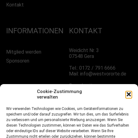
Kontakt
INFORMATIONEN
KONTAKT
Weidicht Nr. 3
Mitglied werden
07548 Gera
Sponsoren
Tel.: 0172 / 791 6666
Mail: info@westvororte.de
Sprechzeiten:
Nach Vereinbarung
Cookie-Zustimmung
verwalten
Wir verwenden Technologien wie Cookies, um Geräteinformationen zu
FOLGE UNS!
speichern und/oder darauf zuzugreifen. Wir tun dies, um das Surferlebnis
zu verbessern und um personalisierte Werbung anzuzeigen. Wenn Sie
diesen Technologien zustimmen, können wir Daten wie das Surfverhalten
oder eindeutige IDs auf dieser Website verarbeiten. Wenn Sie Ihre
Facebook
Zustimmung nicht erteilen oder zurückziehen, können bestimmte