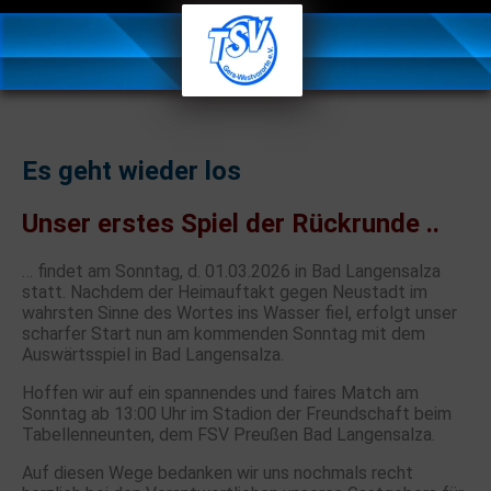
Es geht wieder los
Unser erstes Spiel der Rückrunde ..
… findet am Sonntag, d. 01.03.2026 in Bad Langensalza
statt. Nachdem der Heimauftakt gegen Neustadt im
wahrsten Sinne des Wortes ins Wasser fiel, erfolgt unser
scharfer Start nun am kommenden Sonntag mit dem
Auswärtsspiel in Bad Langensalza.
Hoffen wir auf ein spannendes und faires Match am
Sonntag ab 13:00 Uhr im Stadion der Freundschaft beim
Tabellenneunten, dem FSV Preußen Bad Langensalza.
Auf diesen Wege bedanken wir uns nochmals recht