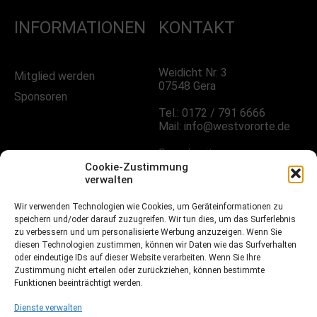
INFORMATIONEN
KONTAKT
Weidicht Nr. 3
Mitglied werden
07548 Gera
Sponsoren
Tel.: 0172 / 791 6666
Mail: info@westvororte.de
Sprechzeiten:
Nach Vereinbarung
Cookie-Zustimmung
verwalten
FOLGE UNS!
Wir verwenden Technologien wie Cookies, um Geräteinformationen zu
speichern und/oder darauf zuzugreifen. Wir tun dies, um das Surferlebnis
zu verbessern und um personalisierte Werbung anzuzeigen. Wenn Sie
diesen Technologien zustimmen, können wir Daten wie das Surfverhalten
oder eindeutige IDs auf dieser Website verarbeiten. Wenn Sie Ihre
Facebook
Zustimmung nicht erteilen oder zurückziehen, können bestimmte
Funktionen beeinträchtigt werden.
Instagramm
Dienste verwalten