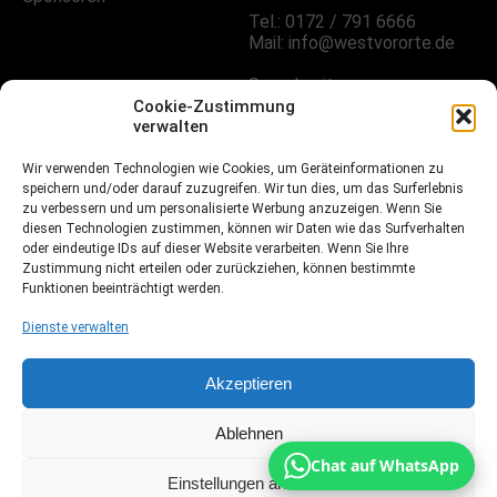
Tel.: 0172 / 791 6666
Mail: info@westvororte.de
Sprechzeiten:
Nach Vereinbarung
Cookie-Zustimmung
verwalten
FOLGE UNS!
Wir verwenden Technologien wie Cookies, um Geräteinformationen zu
speichern und/oder darauf zuzugreifen. Wir tun dies, um das Surferlebnis
zu verbessern und um personalisierte Werbung anzuzeigen. Wenn Sie
diesen Technologien zustimmen, können wir Daten wie das Surfverhalten
oder eindeutige IDs auf dieser Website verarbeiten. Wenn Sie Ihre
Facebook
Zustimmung nicht erteilen oder zurückziehen, können bestimmte
Funktionen beeinträchtigt werden.
Instagramm
Dienste verwalten
Fussball.de
Akzeptieren
Ablehnen
Webdesign, Programmierung & Marketing von Ihrer
Chat auf WhatsApp
Werbeagentur Dietz
Einstellungen ansehen