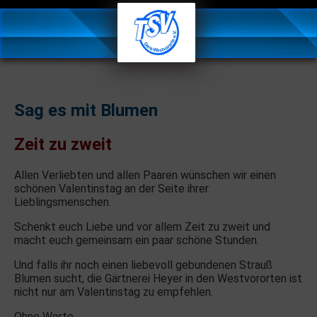
Sag es mit Blumen
Zeit zu zweit
Allen Verliebten und allen Paaren wünschen wir einen
schönen Valentinstag an der Seite ihrer
Lieblingsmenschen.
Schenkt euch Liebe und vor allem Zeit zu zweit und
macht euch gemeinsam ein paar schöne Stunden.
Und falls ihr noch einen liebevoll gebundenen Strauß
Blumen sucht, die Gärtnerei Heyer in den Westvororten ist
nicht nur am Valentinstag zu empfehlen.
Ohne Worte …