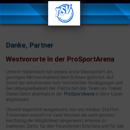
Danke, Partner
Westvororte in der ProSportArena
Unterm Hallendach hat unsere erste Mannschaft am
gestrigen Mittwochabend dem Schnee getrotzt. Auf
Grund der anhaltenden sehr winterlichen Bedingungen und
der Unbespielbarkeit der Plätze hat das Team um Trainer
Daniel Gehrt abermals in der
ProSportArena
in Gera-Lusan
angeheuert.
Obwohl eigentlich ausgebucht, hat uns Inhaber Steffen
Tobermann sowohl vor zwei Wochen als auch gestern
kurzfristig die Möglichkeit eingeräumt, intensiv zu
trainieren. Dafür, für den freundlichen Empfang und für das