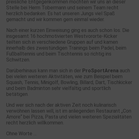
preisliche Entgegenkommen möchten wir uns an dieser
Stelle bei Herrn Tobermann und seinem Team recht
herzlich bedanken. Es hat unseren Jungs viel Spaß
gemacht und wir kommen gern einmal wieder.
Nach einer kurzen Einweisung ging es auch schon los. Die
insgesamt 16 hochmotivierten Westvororte-Kicker
teilten sich in verschiedene Gruppen auf und kamen
innerhalb des zweistündigen Trainings beim Padel, beim
Fußballtennis und beim Tischtennis so richtig ins
Schwitzen.
Darüberhinaus kann man sich in der
ProSportArena
auch
bei vielen weiteren Aktivitäten, wie zum Beispiel beim
Squash, Tennis, Minigolf, Bowling, Billard, Dart, Tischkicker
und beim Badminton sehr vielfältig und sportlich
betätigen.
Und wer sich nach der aktiven Zeit noch kulinarisch
verwöhnen lassen will, ist im anliegenden Restaurant „Con
Amore“ bei Pizza, Pasta und vielen weiteren Spezialitäten
recht herzlich willkommen.
Ohne Worte …