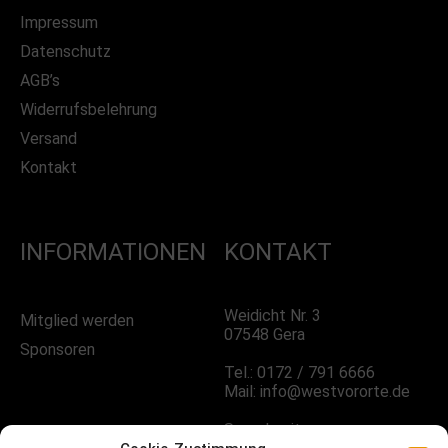
Impressum
Datenschutz
AGB’s
Widerrufsbelehrung
Versand
Kontakt
INFORMATIONEN
KONTAKT
Weidicht Nr. 3
Mitglied werden
07548 Gera
Sponsoren
Tel.: 0172 / 791 6666
Mail: info@westvororte.de
Sprechzeiten: