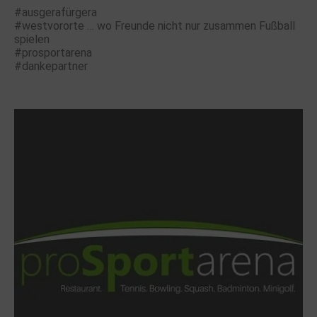
#ausgerafürgera
#westvororte … wo Freunde nicht nur zusammen Fußball
spielen
#prosportarena
#dankepartner
.