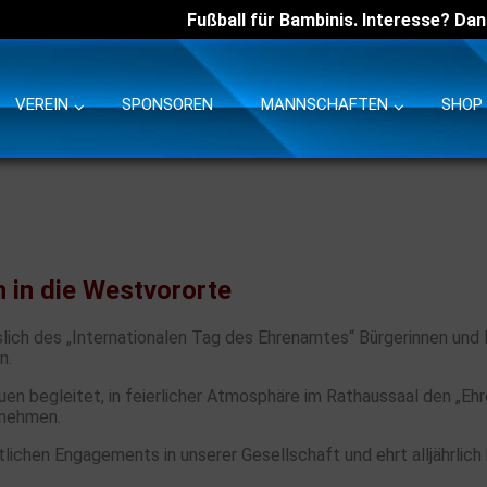
Fußball für Bambinis. Interesse? Dan
VEREIN
SPONSOREN
MANNSCHAFTEN
SHOP
 in die Westvororte
lich des „Internationalen Tag des Ehrenamtes“ Bürgerinnen und 
n.
uen begleitet, in feierlicher Atmosphäre im Rathaussaal den „Eh
nnehmen.
ichen Engagements in unserer Gesellschaft und ehrt alljährlich