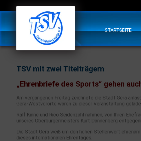
STARTSEITE
TSV mit zwei Titelträgern
„Ehrenbriefe des Sports“ gehen auch
Am vergangenen Freitag zeichnete die Stadt Gera anläss
Gera-Westvororte waren zu dieser Veranstaltung gelade
Ralf Kinne und Rico Seidenzahl nahmen, von Ihren Ehefra
unseres Oberbürgermeisters Kurt Dannenberg entgege
Die Stadt Gera weiß um den hohen Stellenwert ehrenamtl
dieses internationalen Ehrentages.