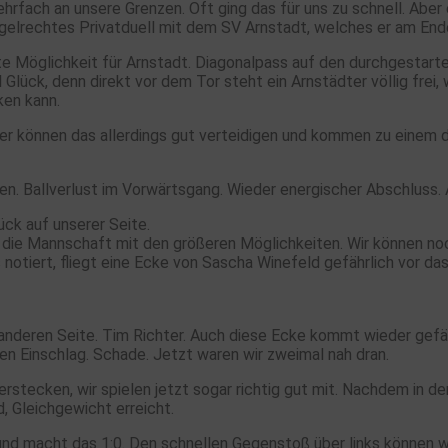
fach an unsere Grenzen. Oft ging das für uns zu schnell. Aber e
regelrechtes Privatduell mit dem SV Arnstadt, welches er am End
te Möglichkeit für Arnstadt. Diagonalpass auf den durchgestart
Glück, denn direkt vor dem Tor steht ein Arnstädter völlig frei, 
ken kann.
r können das allerdings gut verteidigen und kommen zu einem d
hen. Ballverlust im Vorwärtsgang. Wieder energischer Abschluss
ück auf unserer Seite.
t die Mannschaft mit den größeren Möglichkeiten. Wir können no
 notiert, fliegt eine Ecke von Sascha Winefeld gefährlich vor d
 anderen Seite. Tim Richter. Auch diese Ecke kommt wieder gef
den Einschlag. Schade. Jetzt waren wir zweimal nah dran.
verstecken, wir spielen jetzt sogar richtig gut mit. Nachdem in 
, Gleichgewicht erreicht.
 macht das 1:0. Den schnellen Gegenstoß über links können wir 