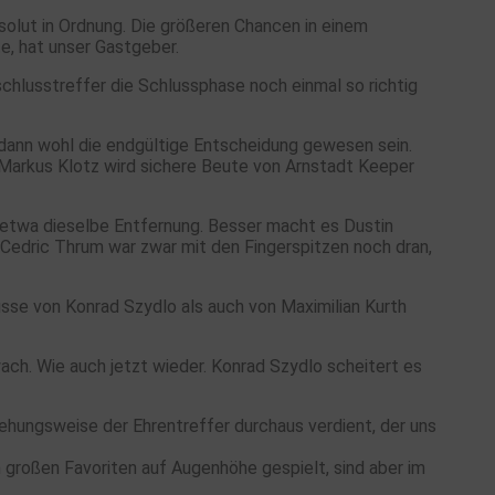
solut in Ordnung. Die größeren Chancen in einem
te, hat unser Gastgeber.
schlusstreffer die Schlussphase noch einmal so richtig
e dann wohl die endgültige Entscheidung gewesen sein.
 Markus Klotz wird sichere Beute von Arnstadt Keeper
m etwa dieselbe Entfernung. Besser macht es Dustin
 Cedric Thrum war zwar mit den Fingerspitzen noch dran,
sse von Konrad Szydlo als auch von Maximilian Kurth
wach. Wie auch jetzt wieder. Konrad Szydlo scheitert es
iehungsweise der Ehrentreffer durchaus verdient, der uns
m großen Favoriten auf Augenhöhe gespielt, sind aber im