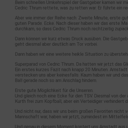
Beim schnellen Umkehrspiel der Gastgeber kamen wir mehr
Cedric Thrum rettete, was zu retten war. Er führte ein 
Aber wie immer der Reihe nach: Zweite Minute, erste gu
guten Parade. Ecke. Nach dieser haben wir das erste Mal 
durchkam, so dass Cedric Thrum noch rechtzeitig zupac
Dann können wir kurz etwas Druck ausüben. Die Gastgebe
geht diesmal aber deutlich am Tor vorbei.
Dann haben wir eine weitere heikle Situation zu überste
Superparad von Cedric Thrum. Da hatten wir jetzt das Gl
Ein erstes kurzes Fazit nach knapp 20 Minuten. Arnstad
verstecken uns aber keinesfalls. Kaum haben wir und das
Ball gerade noch so am Anschlag hindern.
Erste gute Möglichkeit für die Unseren.
Und gleich noch eine Ecke für den TSV. Diesmal von der
Kurth frei zum Kopfball, aber ein Verteidiger verhindert 
Und nicht nur, dass wir uns beim großen Favoriten nicht 
Mannschaft war, haben wir jetzt, zumindest im Mittelfeld
Und genau in diesem Moment kontert uns Arnstadt aus und