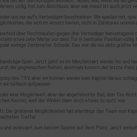
nd warten auf den richtigen Moment. Jedes Mal, wenn wir aufger
etern völlig frei zum Abschluss, aber wie meist ist auch jetzt w
 oder uns nur auf’s Verteidigen beschränken. Wir spielen mit, spi
glichkeiten, die sich im Ansatz bieten, nicht in Zählbares ummün
Winefeld über Rechtsaußen gegen drei Verteidiger hervorragend d
steht etwa zehn Meter vor dem Tor in zentraler Position völlig f
paar wenige Zentimeter. Schade. Das war die bis dato größte M
andsliga-Spiel. Jetzt geht es im Minutentakt wieder hin und he
 durch die gegnerischen Reihen, abermals kommt der letzte Pass j
erplay des TSV, aber wir können wieder kein Kapital daraus schl
 wir höllisch aufpassen.
eder eine Möglichkeit, aber der abgefälschte Ball, den Tim Richt
chen Kasten, weil der Winkel dann doch etwas zu spitz war.
aft. Die größeren Möglichkeiten hat allerdings das Team von Ka
nächsten Treffer.
s und avanciert zum besten Spieler auf dem Platz. Jetzt entschä