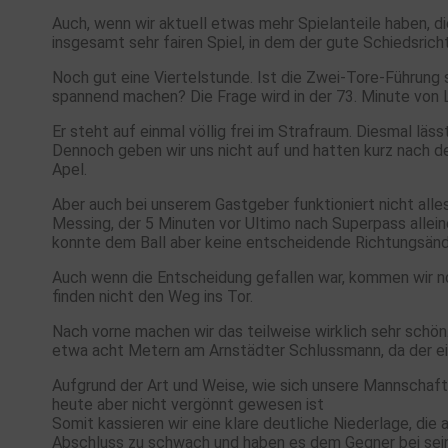
Auch, wenn wir aktuell etwas mehr Spielanteile haben, d
insgesamt sehr fairen Spiel, in dem der gute Schiedsrich
Noch gut eine Viertelstunde. Ist die Zwei-Tore-Führung 
spannend machen? Die Frage wird in der 73. Minute von
Er steht auf einmal völlig frei im Strafraum. Diesmal l
Dennoch geben wir uns nicht auf und hatten kurz nach d
Apel.
Aber auch bei unserem Gastgeber funktioniert nicht all
Messing, der 5 Minuten vor Ultimo nach Superpass allein
konnte dem Ball aber keine entscheidende Richtungsän
Auch wenn die Entscheidung gefallen war, kommen wir no
finden nicht den Weg ins Tor.
Nach vorne machen wir das teilweise wirklich sehr schön.
etwa acht Metern am Arnstädter Schlussmann, da der eig
Aufgrund der Art und Weise, wie sich unsere Mannschaft 
heute aber nicht vergönnt gewesen ist
Somit kassieren wir eine klare deutliche Niederlage, die
Abschluss zu schwach und haben es dem Gegner bei sein