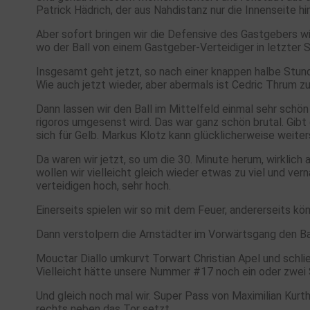
Patrick Hädrich, der aus Nahdistanz nur die Innenseite h
Aber sofort bringen wir die Defensive des Gastgebers w
wo der Ball von einem Gastgeber-Verteidiger in letzter
Insgesamt geht jetzt, so nach einer knappen halbe Stund
Wie auch jetzt wieder, aber abermals ist Cedric Thrum zur
Dann lassen wir den Ball im Mittelfeld einmal sehr schön 
rigoros umgesenst wird. Das war ganz schön brutal. Gibt
sich für Gelb. Markus Klotz kann glücklicherweise weiter
Da waren wir jetzt, so um die 30. Minute herum, wirkli
wollen wir vielleicht gleich wieder etwas zu viel und ve
verteidigen hoch, sehr hoch.
Einerseits spielen wir so mit dem Feuer, andererseits k
Dann verstolpern die Arnstädter im Vorwärtsgang den Bal
Mouctar Diallo umkurvt Torwart Christian Apel und schlie
Vielleicht hätte unsere Nummer #17 noch ein oder zwei 
Und gleich noch mal wir. Super Pass von Maximilian Kurt
rechts neben das Tor setzt.