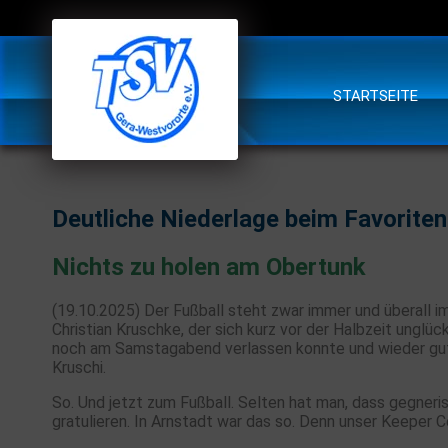
STARTSEITE
Deutliche Niederlage beim Favoriten
Nichts zu holen am Obertunk
(19.10.2025) Der Fußball steht zwar immer und überall i
Christian Kruschke, der sich kurz vor der Halbzeit ung
noch am Samstagabend verlassen konnte und wieder gut
Kruschi.
So. Und jetzt zum Fußball. Selten hat man, dass gegner
gratulieren. In Arnstadt war das so. Denn unser Keeper 