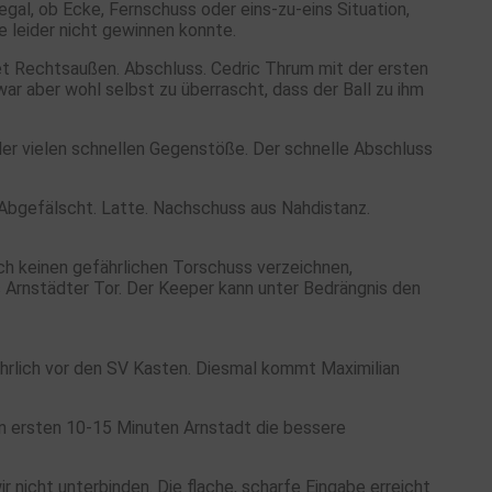
gal, ob Ecke, Fernschuss oder eins-zu-eins Situation,
e leider nicht gewinnen konnte.
et Rechtsaußen. Abschluss. Cedric Thrum mit der ersten
war aber wohl selbst zu überrascht, dass der Ball zu ihm
er vielen schnellen Gegenstöße. Der schnelle Abschluss
. Abgefälscht. Latte. Nachschuss aus Nahdistanz.
ch keinen gefährlichen Torschuss verzeichnen,
as Arnstädter Tor. Der Keeper kann unter Bedrängnis den
ährlich vor den SV Kasten. Diesmal kommt Maximilian
den ersten 10-15 Minuten Arnstadt die bessere
nicht unterbinden. Die flache, scharfe Eingabe erreicht