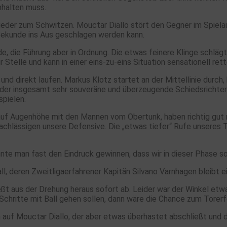
inhalten muss.
ieder zum Schwitzen. Mouctar Diallo stört den Gegner im Spielau
 Sekunde ins Aus geschlagen werden kann.
e, die Führung aber in Ordnung. Die etwas feinere Klinge schlägt
 Stelle und kann in einer eins-zu-eins Situation sensationell rett
und direkt laufen. Markus Klotz startet an der Mittellinie durch,
 der insgesamt sehr souveräne und überzeugende Schiedsrichter 
spielen.
ch auf Augenhöhe mit den Mannen vom Obertunk, haben richtig gut
rnachlässigen unsere Defensive. Die „etwas tiefer“ Rufe unseres
önnte man fast den Eindruck gewinnen, dass wir in dieser Phase
l, deren Zweitligaerfahrener Kapitän Silvano Varnhagen bleibt ei
ßt aus der Drehung heraus sofort ab. Leider war der Winkel etwa
Schritte mit Ball gehen sollen, dann wäre die Chance zum Torer
h auf Mouctar Diallo, der aber etwas überhastet abschließt und d