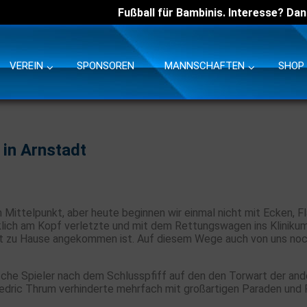
Fußball für Bambinis. Interesse? Dan
VEREIN
SPONSOREN
MANNSCHAFTEN
SHOP
 in Arnstadt
m Mittelpunkt, aber heute beginnen wir einmal nicht mit Ecken, 
lücklich am Kopf verletzte und mit dem Rettungswagen ins Klini
 zu Hause angekommen ist. Auf diesem Wege auch von uns noch
ische Spieler nach dem Schlusspfiff auf den den Torwart der an
Cedric Thrum verhinderte mehrfach mit großartigen Paraden und 