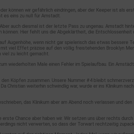
er können wir gefährlich eindringen, aber der Keeper ist als ers
 es eins zu null für Arnstadt.
Aber auch diesmal ist der letzte Pass zu ungenau. Arnstadt hint
zen können. Hier fehlt uns die Abgeklärtheit, die Entschlossenhei
 auf Augenhöhe, wenn nicht gar spielerisch das etwas bessere T
mit viel Effet präzise auf den völlig freistehenden Brooklyn Me
 viel zu leicht gemacht.
zum wiederholten Male einen Fehler im Spielaufbau. Ein Arnstädte
it den Köpfen zusammen. Unsere Nummer #4 bleibt schmerzverzerr
 Christian weiterhin schwindlig war, wurde er ins Klinikum nach
beschrieben, das Klinikum aber am Abend noch verlassen und den
erste Chance aber haben wir. Wir setzen uns über rechts durch u
lerdings nicht verwerten, so dass der Torwart rechtzeitig zupac