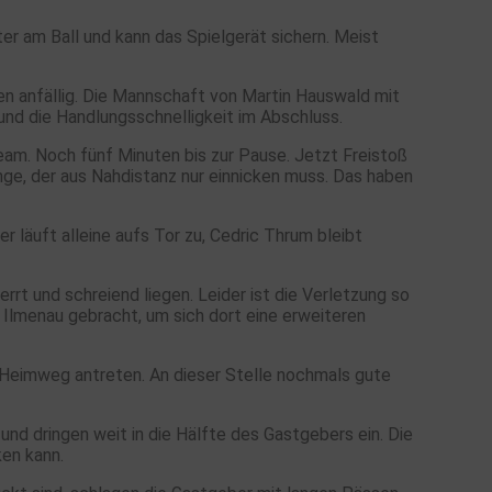
ter am Ball und kann das Spielgerät sichern. Meist
en anfällig. Die Mannschaft von Martin Hauswald mit
t und die Handlungsschnelligkeit im Abschluss.
eam. Noch fünf Minuten bis zur Pause. Jetzt Freistoß
nge, der aus Nahdistanz nur einnicken muss. Das haben
r läuft alleine aufs Tor zu, Cedric Thrum bleibt
t und schreiend liegen. Leider ist die Verletzung so
 Ilmenau gebracht, um sich dort eine erweiteren
 Heimweg antreten. An dieser Stelle nochmals gute
nd dringen weit in die Hälfte des Gastgebers ein. Die
ken kann.