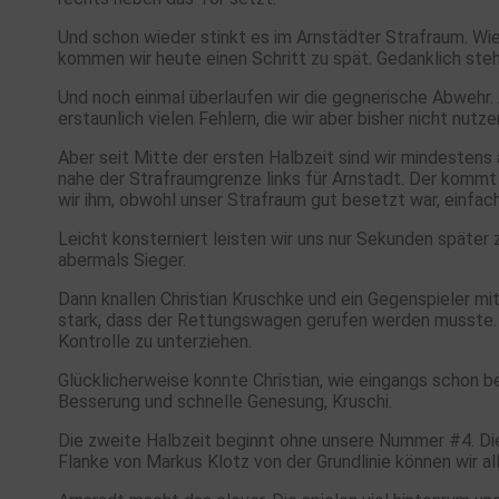
Und schon wieder stinkt es im Arnstädter Strafraum. Wied
kommen wir heute einen Schritt zu spät. Gedanklich steht
Und noch einmal überlaufen wir die gegnerische Abwehr. 
erstaunlich vielen Fehlern, die wir aber bisher nicht nut
Aber seit Mitte der ersten Halbzeit sind wir mindestens
nahe der Strafraumgrenze links für Arnstadt. Der kommt 
wir ihm, obwohl unser Strafraum gut besetzt war, einfach
Leicht konsterniert leisten wir uns nur Sekunden später 
abermals Sieger.
Dann knallen Christian Kruschke und ein Gegenspieler m
stark, dass der Rettungswagen gerufen werden musste. Da
Kontrolle zu unterziehen.
Glücklicherweise konnte Christian, wie eingangs schon 
Besserung und schnelle Genesung, Kruschi.
Die zweite Halbzeit beginnt ohne unsere Nummer #4. Die 
Flanke von Markus Klotz von der Grundlinie können wir al