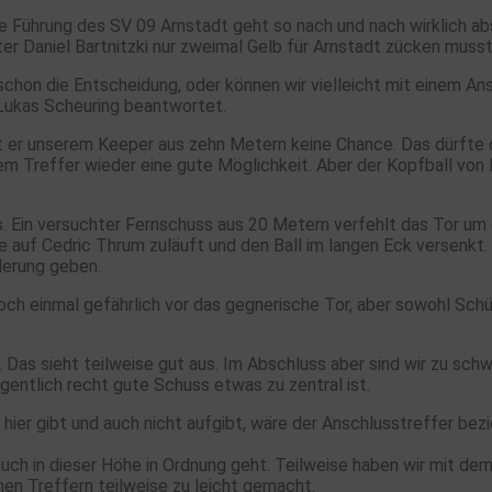
ie Führung des SV 09 Arnstadt geht so nach und nach wirklich ab
ter Daniel Bartnitzki nur zweimal Gelb für Arnstadt zücken muss
schon die Entscheidung, oder können wir vielleicht mit einem An
 Lukas Scheuring beantwortet.
ässt er unserem Keeper aus zehn Metern keine Chance. Das dürft
em Treffer wieder eine gute Möglichkeit. Aber der Kopfball von
es. Ein versuchter Fernschuss aus 20 Metern verfehlt das Tor u
e auf Cedric Thrum zuläuft und den Ball im langen Eck versenkt.
derung geben.
ch einmal gefährlich vor das gegnerische Tor, aber sowohl Schü
 Das sieht teilweise gut aus. Im Abschluss aber sind wir zu sch
entlich recht gute Schuss etwas zu zentral ist.
hier gibt und auch nicht aufgibt, wäre der Anschlusstreffer bez
 auch in dieser Höhe in Ordnung geht. Teilweise haben wir mit de
en Treffern teilweise zu leicht gemacht.