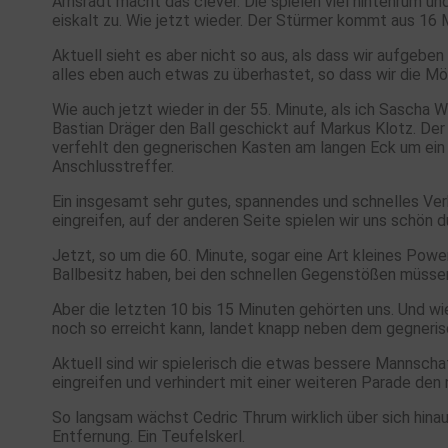
Arnsradt macht das clever. Die spielen viel hintenrum u
eiskalt zu. Wie jetzt wieder. Der Stürmer kommt aus 16 M
Aktuell sieht es aber nicht so aus, als dass wir aufgeben
alles eben auch etwas zu überhastet, so dass wir die Mö
Wie auch jetzt wieder in der 55. Minute, als ich Sascha 
Bastian Dräger den Ball geschickt auf Markus Klotz. Der 
verfehlt den gegnerischen Kasten am langen Eck um ein 
Anschlusstreffer.
Ein insgesamt sehr gutes, spannendes und schnelles Verb
eingreifen, auf der anderen Seite spielen wir uns schön
Jetzt, so um die 60. Minute, sogar eine Art kleines Pow
Ballbesitz haben, bei den schnellen Gegenstößen müssen
Aber die letzten 10 bis 15 Minuten gehörten uns. Und wi
noch so erreicht kann, landet knapp neben dem gegneris
Aktuell sind wir spielerisch die etwas bessere Mannsch
eingreifen und verhindert mit einer weiteren Parade den 
So langsam wächst Cedric Thrum wirklich über sich hinau
Entfernung. Ein Teufelskerl.