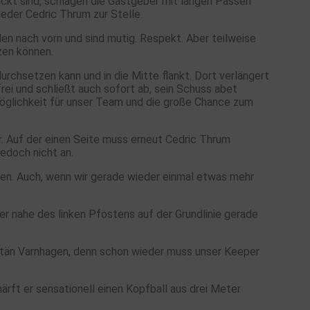
ückt sind, schlagen die Gastgeber mit langen Pässen
ieder Cedric Thrum zur Stelle.
elen nach vorn und sind mutig. Respekt. Aber teilweise
zen können.
urchsetzen kann und in die Mitte flankt. Dort verlängert
rei und schließt auch sofort ab, sein Schuss abet
öglichkeit für unser Team und die große Chance zum
r. Auf der einen Seite muss erneut Cedric Thrum
edoch nicht an.
agen. Auch, wenn wir gerade wieder einmal etwas mehr
er nahe des linken Pfostens auf der Grundlinie gerade
pitän Varnhagen, denn schon wieder muss unser Keeper
rft er sensationell einen Kopfball aus drei Meter