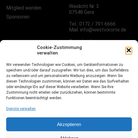
Weidicht Nr. 3
Mitglied werden
07548 Gera
Sponsoren
Tel.: 0172 / 791 6666
Mail: info@westvororte.de
Sprechzeiten:
Nach Vereinbarung
Cookie-Zustimmung
verwalten
Wir verwenden Technologien wie Cookies, um Geräteinformationen zu
FOLGE UNS!
speichern und/oder darauf zuzugreifen. Wir tun dies, um das Surferlebnis
zu verbessern und um personalisierte Werbung anzuzeigen. Wenn Sie
diesen Technologien zustimmen, können wir Daten wie das Surfverhalten
oder eindeutige IDs auf dieser Website verarbeiten. Wenn Sie Ihre
Facebook
Zustimmung nicht erteilen oder zurückziehen, können bestimmte
Funktionen beeinträchtigt werden.
Instagramm
Dienste verwalten
Fussball.de
Akzeptieren