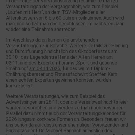
In der Folge der Vorstandssitzung resümierte man zu
Veranstaltungen der Vergangenheit, wie zum Beispiel
„Laufen mit Herz“, an dem TSV-Mitglieder aller
Altersklassen von 6 bis 60 Jahren teilnahmen. Auch wird
man, und so hat man das beschlossen, im nächsten Jahr
wieder eine Teilnahme anstreben.
Im Anschluss daran kamen die anstehenden
Veranstaltungen zur Sprache. Weitere Details zur Planung
und Durchführung hinsichtlich des Oktoberfestes am
30.10., des Legendentreffens der Alten Herren
am
02.11.
und des Experten-Forums „Sport und gesunde
Ernährung“
am 04.11.2025
, für das wir mit Diplom-
Ernährungsberater und Fitnessfachwirt Steffen Kern
einen echten Experten gewinnen konnten, wurden
konkretisiert.
Weitere Veranstaltungen, wie zum Beispiel das
Adventssingen
am 28.11.
oder die Vereinsweihnachtsfeier
wurden besprochen und werden zeitnah noch beworben.
Parallel dazu nimmt auch der Veranstaltungskalender für
2026 langsam konkrete Formen an. Besonders freuen wir
uns schon darauf, dass unser ehemaliger Vorsitzender und
Ehrenpräsident Dr. Michael Pannach anlässlich des