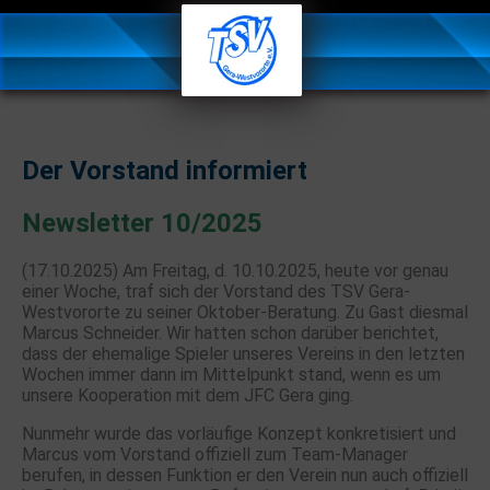
Der Vorstand informiert
Newsletter 10/2025
(17.10.2025) Am Freitag, d. 10.10.2025, heute vor genau
einer Woche, traf sich der Vorstand des TSV Gera-
Westvororte zu seiner Oktober-Beratung. Zu Gast diesmal
Marcus Schneider. Wir hatten schon darüber berichtet,
dass der ehemalige Spieler unseres Vereins in den letzten
Wochen immer dann im Mittelpunkt stand, wenn es um
unsere Kooperation mit dem JFC Gera ging.
Nunmehr wurde das vorläufige Konzept konkretisiert und
Marcus vom Vorstand offiziell zum Team-Manager
berufen, in dessen Funktion er den Verein nun auch offiziell