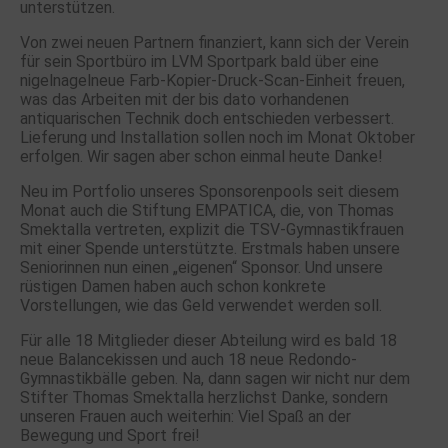
unterstützen.
Von zwei neuen Partnern finanziert, kann sich der Verein
für sein Sportbüro im LVM Sportpark bald über eine
nigelnagelneue Farb-Kopier-Druck-Scan-Einheit freuen,
was das Arbeiten mit der bis dato vorhandenen
antiquarischen Technik doch entschieden verbessert.
Lieferung und Installation sollen noch im Monat Oktober
erfolgen. Wir sagen aber schon einmal heute Danke!
Neu im Portfolio unseres Sponsorenpools seit diesem
Monat auch die Stiftung EMPATICA, die, von Thomas
Smektalla vertreten, explizit die TSV-Gymnastikfrauen
mit einer Spende unterstützte. Erstmals haben unsere
Seniorinnen nun einen „eigenen“ Sponsor. Und unsere
rüstigen Damen haben auch schon konkrete
Vorstellungen, wie das Geld verwendet werden soll.
Für alle 18 Mitglieder dieser Abteilung wird es bald 18
neue Balancekissen und auch 18 neue Redondo-
Gymnastikbälle geben. Na, dann sagen wir nicht nur dem
Stifter Thomas Smektalla herzlichst Danke, sondern
unseren Frauen auch weiterhin: Viel Spaß an der
Bewegung und Sport frei!