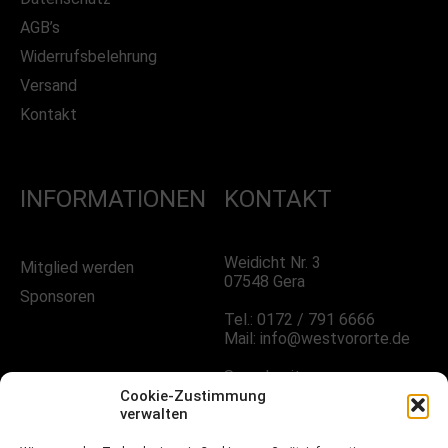
AGB’s
Widerrufsbelehrung
Versand
Kontakt
INFORMATIONEN
KONTAKT
Weidicht Nr. 3
Mitglied werden
07548 Gera
Sponsoren
Tel.: 0172 / 791 6666
Mail: info@westvororte.de
Sprechzeiten:
Nach Vereinbarung
Cookie-Zustimmung
verwalten