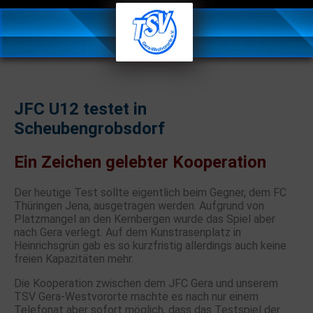
JFC U12 testet in
Scheubengrobsdorf
Ein Zeichen gelebter Kooperation
Der heutige Test sollte eigentlich beim Gegner, dem FC
Thüringen Jena, ausgetragen werden. Aufgrund von
Platzmangel an den Kernbergen wurde das Spiel aber
nach Gera verlegt. Auf dem Kunstrasenplatz in
Heinrichsgrün gab es so kurzfristig allerdings auch keine
freien Kapazitäten mehr.
Die Kooperation zwischen dem JFC Gera und unserem
TSV Gera-Westvororte machte es nach nur einem
Telefonat aber sofort möglich, dass das Testspiel der