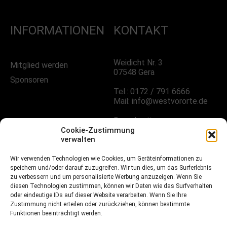
INFORMATIONEN
KONTAKT
Weidicht Nr. 3
Mitglied werden
07548 Gera
Sponsoren
Tel.: 0172 / 791 6666
Mail: info@westvororte.de
Sprechzeiten:
Nach Vereinbarung
Cookie-Zustimmung
verwalten
FOLGE UNS!
Wir verwenden Technologien wie Cookies, um Geräteinformationen zu
speichern und/oder darauf zuzugreifen. Wir tun dies, um das Surferlebnis
zu verbessern und um personalisierte Werbung anzuzeigen. Wenn Sie
diesen Technologien zustimmen, können wir Daten wie das Surfverhalten
oder eindeutige IDs auf dieser Website verarbeiten. Wenn Sie Ihre
Facebook
Zustimmung nicht erteilen oder zurückziehen, können bestimmte
Funktionen beeinträchtigt werden.
Instagramm