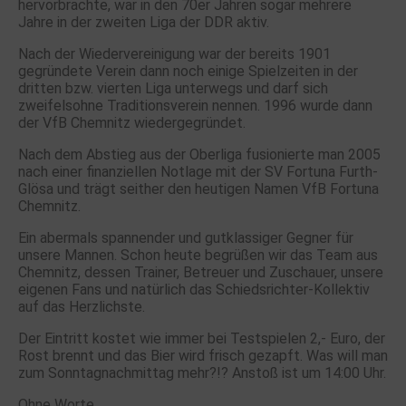
hervorbrachte, war in den 70er Jahren sogar mehrere
Jahre in der zweiten Liga der DDR aktiv.
Nach der Wiedervereinigung war der bereits 1901
gegründete Verein dann noch einige Spielzeiten in der
dritten bzw. vierten Liga unterwegs und darf sich
zweifelsohne Traditionsverein nennen. 1996 wurde dann
der VfB Chemnitz wiedergegründet.
Nach dem Abstieg aus der Oberliga fusionierte man 2005
nach einer finanziellen Notlage mit der SV Fortuna Furth-
Glösa und trägt seither den heutigen Namen VfB Fortuna
Chemnitz.
Ein abermals spannender und gutklassiger Gegner für
unsere Mannen. Schon heute begrüßen wir das Team aus
Chemnitz, dessen Trainer, Betreuer und Zuschauer, unsere
eigenen Fans und natürlich das Schiedsrichter-Kollektiv
auf das Herzlichste.
Der Eintritt kostet wie immer bei Testspielen 2,- Euro, der
Rost brennt und das Bier wird frisch gezapft. Was will man
zum Sonntagnachmittag mehr?!? Anstoß ist um 14:00 Uhr.
Ohne Worte …