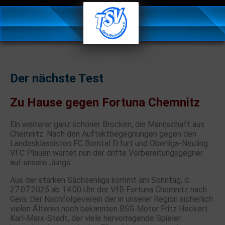
Der nächste Test
Zu Hause gegen Fortuna Chemnitz
Ein weiterer ganz schöner Brocken, die Mannschaft aus
Chemnitz. Nach den Auftaktbegegnungen gegen den
Landesklassisten FC Borntal Erfurt und Oberliga-Neuling
VFC Plauen wartet nun der dritte Vorbereitungsgegner
auf unsere Jungs.
Aus der starken Sachsenliga kommt am Sonntag, d.
27.07.2025 ab 14:00 Uhr der VfB Fortuna Chemnitz nach
Gera. Der Nachfolgeverein der in unserer Region sicherlich
vielen Älteren noch bekannten BSG Motor Fritz Heckert
Karl-Marx-Stadt, der viele hervorragende Spieler