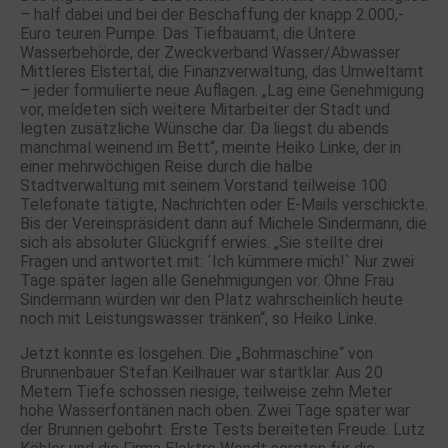
– half dabei und bei der Beschaffung der knapp 2.000,-
Euro teuren Pumpe. Das Tiefbauamt, die Untere
Wasserbehörde, der Zweckverband Wasser/Abwasser
Mittleres Elstertal, die Finanzverwaltung, das Umweltamt
– jeder formulierte neue Auflagen. „Lag eine Genehmigung
vor, meldeten sich weitere Mitarbeiter der Stadt und
legten zusätzliche Wünsche dar. Da liegst du abends
manchmal weinend im Bett“, meinte Heiko Linke, der in
einer mehrwöchigen Reise durch die halbe
Stadtverwaltung mit seinem Vorstand teilweise 100
Telefonate tätigte, Nachrichten oder E-Mails verschickte.
Bis der Vereinspräsident dann auf Michele Sindermann, die
sich als absoluter Glückgriff erwies. „Sie stellte drei
Fragen und antwortet mit: ´Ich kümmere mich!` Nur zwei
Tage später lagen alle Genehmigungen vor. Ohne Frau
Sindermann würden wir den Platz wahrscheinlich heute
noch mit Leistungswasser tränken“, so Heiko Linke.
Jetzt konnte es losgehen. Die „Bohrmaschine“ von
Brunnenbauer Stefan Keilhauer war startklar. Aus 20
Metern Tiefe schossen riesige, teilweise zehn Meter
hohe Wasserfontänen nach oben. Zwei Tage später war
der Brunnen gebohrt. Erste Tests bereiteten Freude. Lutz