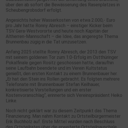
über den ab sofort die Bewässerung des Rasenplatzes in
Scheubengrobsdorf erfolgt.
Angesichts hoher Wasserkosten von etwa 2.000,- Euro
pro Jahr hatte Ronny Abresch – einstiger Kicker beim
TSV Gera-Westvororte und heute noch Kapitän der
Altherren-Mannschaft – die Idee, das angeregte Thema
Brunnenbau zügig in die Tat umzusetzen.
Anfang 2025 stellte Ronny Abresch, der 2013 den TSV
mit seinem goldenen Tor zum 1:0-Erfolg im Ostthüringer
Pokalfinale gegen Rositz geschossen hatte, daraufhin
seine Laufbahn beendete und im Verein Kultstatus
genießt, den ersten Kontakt zu einem Brunnenbauer her.
„Er hat den Stein ins Rollen gebracht. Es folgten mehrere
Telefonate mit Brunnenbauer Stefan Keilhauer,
konkretisierte Vorstellungen und ein erster
Kostenvoranschlag“, erinnerte sich Vereinspräsident Heiko
Linke.
Noch nicht geklärt war zu diesem Zeitpunkt das Thema
Finanzierung. Man nahm Kontakt zu Ortsteilbürgermeister
Erik Buchholz auf. Erste Mittel wurden nach Beschluss
des Ortsteilrates über die erweiterte Ortsteilpauschale