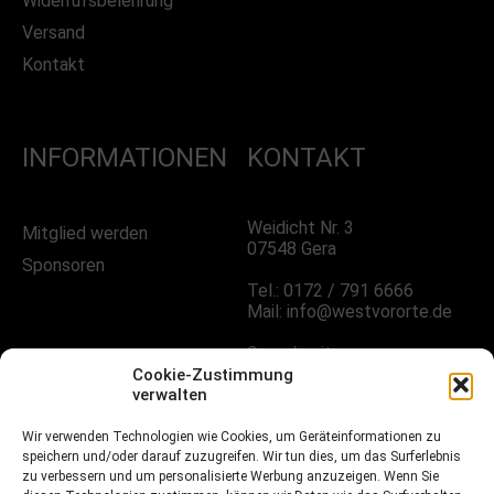
Widerrufsbelehrung
Versand
Kontakt
INFORMATIONEN
KONTAKT
Weidicht Nr. 3
Mitglied werden
07548 Gera
Sponsoren
Tel.: 0172 / 791 6666
Mail: info@westvororte.de
Sprechzeiten:
Nach Vereinbarung
Cookie-Zustimmung
verwalten
Wir verwenden Technologien wie Cookies, um Geräteinformationen zu
FOLGE UNS!
speichern und/oder darauf zuzugreifen. Wir tun dies, um das Surferlebnis
zu verbessern und um personalisierte Werbung anzuzeigen. Wenn Sie