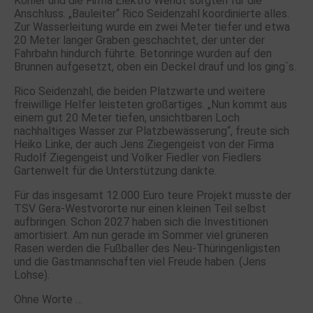
Köhler und die Firma Elektro Wendt sorgten für die
Anschluss. „Bauleiter“ Rico Seidenzahl koordinierte alles.
Zur Wasserleitung wurde ein zwei Meter tiefer und etwa
20 Meter langer Graben geschachtet, der unter der
Fahrbahn hindurch führte. Betonringe wurden auf den
Brunnen aufgesetzt, oben ein Deckel drauf und los ging´s.
Rico Seidenzahl, die beiden Platzwarte und weitere
freiwillige Helfer leisteten großartiges. „Nun kommt aus
einem gut 20 Meter tiefen, unsichtbaren Loch
nachhaltiges Wasser zur Platzbewässerung“, freute sich
Heiko Linke, der auch Jens Ziegengeist von der Firma
Rudolf Ziegengeist und Volker Fiedler von Fiedlers
Gartenwelt für die Unterstützung dankte.
Für das insgesamt 12.000 Euro teure Projekt musste der
TSV Gera-Westvororte nur einen kleinen Teil selbst
aufbringen. Schon 2027 haben sich die Investitionen
amortisiert. Am nun gerade im Sommer viel grüneren
Rasen werden die Fußballer des Neu-Thüringenligisten
und die Gastmannschaften viel Freude haben. (Jens
Lohse).
Ohne Worte …