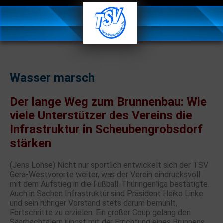
Wasser marsch
Der lange Weg zum Brunnenbau: Wie
viele Unterstützer des Vereins die
Infrastruktur in Scheubengrobsdorf
stärken
(Jens Lohse) Nicht nur sportlich entwickelt sich der TSV
Gera-Westvororte weiter, was der Verein eindrucksvoll
mit dem Aufstieg in die Fußball-Thüringenliga bestätigte.
Auch in Sachen Infrastruktúr sind Präsident Heiko Linke
und sein rühriger Vorstand stets darum bemühlt,
Fortschritte zu erzielen. Ein großer Coup gelang den
Saarbachtalern jüngst mit der Errichtung eines Brunnens,