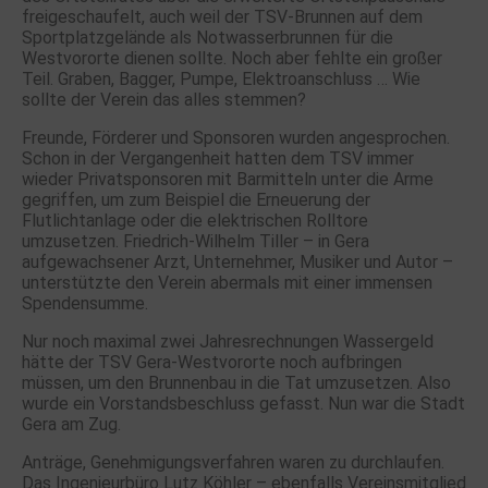
freigeschaufelt, auch weil der TSV-Brunnen auf dem
Sportplatzgelände als Notwasserbrunnen für die
Westvororte dienen sollte. Noch aber fehlte ein großer
Teil. Graben, Bagger, Pumpe, Elektroanschluss … Wie
sollte der Verein das alles stemmen?
Freunde, Förderer und Sponsoren wurden angesprochen.
Schon in der Vergangenheit hatten dem TSV immer
wieder Privatsponsoren mit Barmitteln unter die Arme
gegriffen, um zum Beispiel die Erneuerung der
Flutlichtanlage oder die elektrischen Rolltore
umzusetzen. Friedrich-Wilhelm Tiller – in Gera
aufgewachsener Arzt, Unternehmer, Musiker und Autor –
unterstützte den Verein abermals mit einer immensen
Spendensumme.
Nur noch maximal zwei Jahresrechnungen Wassergeld
hätte der TSV Gera-Westvororte noch aufbringen
müssen, um den Brunnenbau in die Tat umzusetzen. Also
wurde ein Vorstandsbeschluss gefasst. Nun war die Stadt
Gera am Zug.
Anträge, Genehmigungsverfahren waren zu durchlaufen.
Das Ingenieurbüro Lutz Köhler – ebenfalls Vereinsmitglied