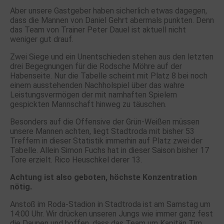
Aber unsere Gastgeber haben sicherlich etwas dagegen,
dass die Mannen von Daniel Gehrt abermals punkten. Denn
das Team von Trainer Peter Dauel ist aktuell nicht
weniger gut drauf.
Zwei Siege und ein Unentschieden stehen aus den letzten
drei Begegnungen für die Rodsche Möhre auf der
Habenseite. Nur die Tabelle scheint mit Platz 8 bei noch
einem ausstehenden Nachholspiel über das wahre
Leistungsvermögen der mit namhaften Spielern
gespickten Mannschaft hinweg zu täuschen.
Besonders auf die Offensive der Grün-Weißen müssen
unsere Mannen achten, liegt Stadtroda mit bisher 53
Treffern in dieser Statistik immerhin auf Platz zwei der
Tabelle. Allein Simon Fuchs hat in dieser Saison bisher 17
Tore erzielt. Rico Heuschkel derer 13.
Achtung ist also geboten, höchste Konzentration
nötig.
Anstoß im Roda-Stadion in Stadtroda ist am Samstag um
14:00 Uhr. Wir drücken unseren Jungs wie immer ganz fest
die Daunen und hoffen, dass das Team um Kapitän Tim