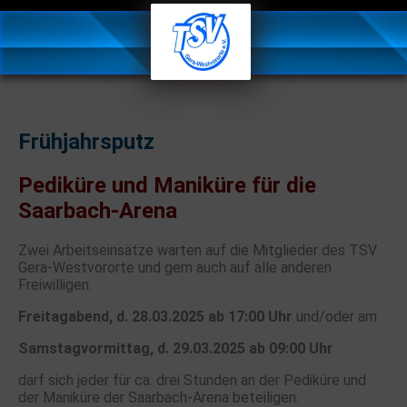
Frühjahrsputz
Pediküre und Maniküre für die
Saarbach-Arena
Zwei Arbeitseinsätze warten auf die Mitglieder des TSV
Gera-Westvororte und gern auch auf alle anderen
Freiwilligen.
Freitagabend, d. 28.03.2025 ab 17:00 Uhr
und/oder am
Samstagvormittag, d. 29.03.2025 ab 09:00 Uhr
darf sich jeder für ca. drei Stunden an der Pediküre und
der Maniküre der Saarbach-Arena beteiligen.