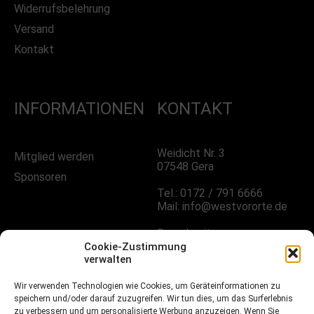
Widerrufsbelehrung
Versand
Kontakt
INFORMATIONEN
KONTAKT
Weidicht Nr. 3
Mitglied werden
07548 Gera
Sponsoren
Tel.: 0172 / 791 6666
Mail: info@westvororte.de
Sprechzeiten:
Nach Vereinbarung
Cookie-Zustimmung
verwalten
FOLGE UNS!
Wir verwenden Technologien wie Cookies, um Geräteinformationen zu
speichern und/oder darauf zuzugreifen. Wir tun dies, um das Surferlebnis
zu verbessern und um personalisierte Werbung anzuzeigen. Wenn Sie