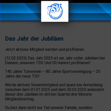
Das Jahr der Jubiläen
Jetzt aktives Mitglied werden und profitieren
(12.02.2025) Das Jahr 2025 ist ein Jahr voller Jubiläen bei
Deinem, unserem TSV. Und DU kannst profitieren!
140 Jahre Turnverein – 80 Jahre Sportvereinigung – 35
Jahre der neue TSV
Werde aktives Vereinsmitglied und spare bei Anmeldung
zwischen dem 01.01.2025 und dem 30.03.2025 anlässlich
dieser drei Jubiläen im dritten Quartal drei Monate
Mitgliedsbeitrag.
Du bist dann nicht nur Teil unserer Familie, sondern