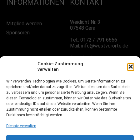
INFORMATIONEN
KONTAKT
Weidicht Nr. 3
Mitglied werden
07548 Gera
Sponsoren
Tel.: 0172 / 791 6666
Mail: info@westvororte.de
Sprechzeiten:
Nach Vereinbarung
Cookie-Zustimmung
verwalten
Wir verwenden Technologien wie Cookies, um Geräteinformationen zu
FOLGE UNS!
speichern und/oder darauf zuzugreifen. Wir tun dies, um das Surferlebnis
zu verbessern und um personalisierte Werbung anzuzeigen. Wenn Sie
diesen Technologien zustimmen, können wir Daten wie das Surfverhalten
oder eindeutige IDs auf dieser Website verarbeiten. Wenn Sie Ihre
Facebook
Zustimmung nicht erteilen oder zurückziehen, können bestimmte
Funktionen beeinträchtigt werden.
Instagramm
Dienste verwalten
Fussball.de