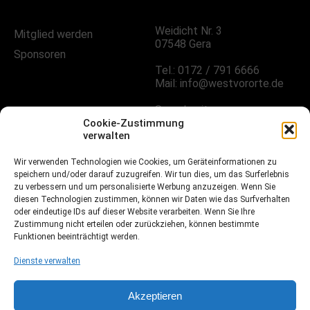
Weidicht Nr. 3
Mitglied werden
07548 Gera
Sponsoren
Tel.: 0172 / 791 6666
Mail: info@westvororte.de
Sprechzeiten:
Nach Vereinbarung
Cookie-Zustimmung
verwalten
Wir verwenden Technologien wie Cookies, um Geräteinformationen zu
FOLGE UNS!
speichern und/oder darauf zuzugreifen. Wir tun dies, um das Surferlebnis
zu verbessern und um personalisierte Werbung anzuzeigen. Wenn Sie
diesen Technologien zustimmen, können wir Daten wie das Surfverhalten
oder eindeutige IDs auf dieser Website verarbeiten. Wenn Sie Ihre
Facebook
Zustimmung nicht erteilen oder zurückziehen, können bestimmte
Funktionen beeinträchtigt werden.
Instagramm
Dienste verwalten
Fussball.de
Akzeptieren