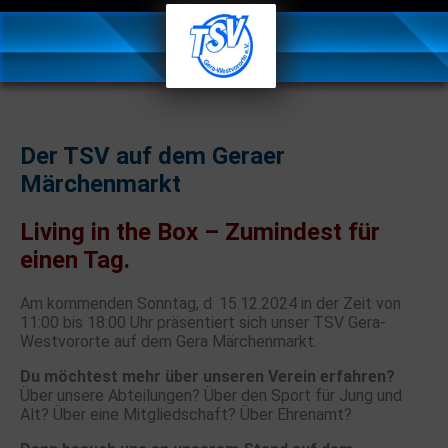
Der TSV auf dem Geraer
Märchenmarkt
Living in the Box – Zumindest für
einen Tag.
Am kommenden Sonntag, d. 15.12.2024 in der Zeit von
11:00 bis 18:00 Uhr präsentiert sich unser TSV Gera-
Westvororte auf dem Gera Märchenmarkt.
Du möchtest mehr über unseren Verein erfahren?
Über unsere Abteilungen? Über den Sport für Jung und
Alt? Über eine Mitgliedschaft? Über Ehrenamt?