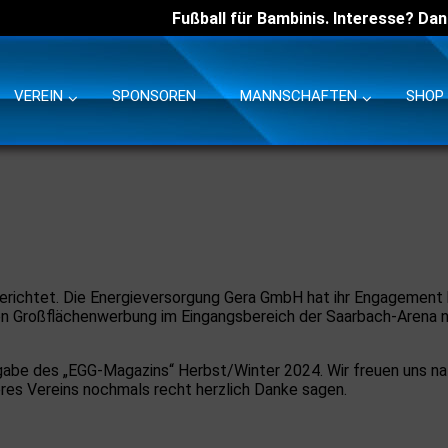
Fußball für Bambinis. Interesse? Dan
VEREIN
SPONSOREN
MANNSCHAFTEN
SHOP
 berichtet. Die Energieversorgung Gera GmbH hat ihr Engagemen
ren Großflächenwerbung im Eingangsbereich der Saarbach-Arena 
sgabe des „EGG-Magazins“ Herbst/Winter 2024. Wir freuen uns na
res Vereins nochmals recht herzlich Danke sagen.