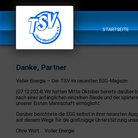
STARTSEITE
Danke, Partner
Voller Energie – Der TSV im neuesten EGG-Magazin
(07.12.2024) Wir hatten Mitte Oktober bereits darüber
nach einer anfänglichen einzelnen Bande und der späte
unserer Ersten Mannschaft ermöglicht.
Darüber berichtete die EGG selbst in ihrer neuesten Au
auf diesem Wege für die großzügige Unterstützung unse
Ohne Wort … Voller Energie