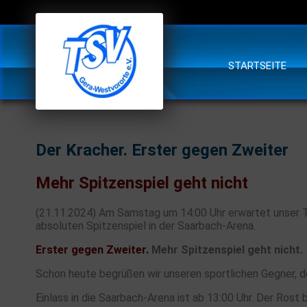
STARTSEITE
Der Kracher. Erster gegen Zweiter
Mehr Spitzenspiel geht nicht
(21.11.2024) Am Samstag um 14:00 Uhr erwartet unser T
absoluten Spitzenspiel in der Saarbach-Arena.
Erster gegen Zweiter.
Mehr Spitzenspiel geht nicht.
Schon heute begrüßen wir unseren sportlichen Gegner, 
Einlass in die Saarbach-Arena ist ab 13:00 Uhr. Der Rost b