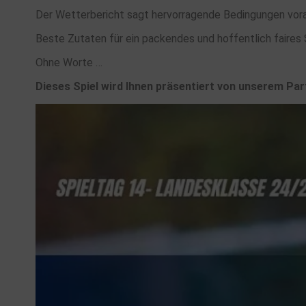
Der Wetterbericht sagt hervorragende Bedingungen vorau
Beste Zutaten für ein packendes und hoffentlich faires 
Ohne Worte …
Dieses Spiel wird Ihnen präsentiert von unserem Par