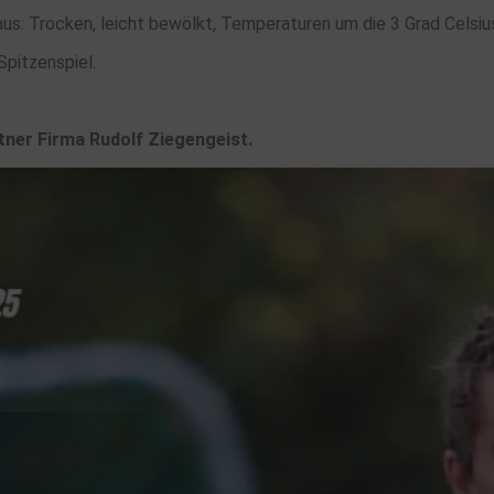
s: Trocken, leicht bewölkt, Temperaturen um die 3 Grad Celsiu
Spitzenspiel.
tner Firma Rudolf Ziegengeist.