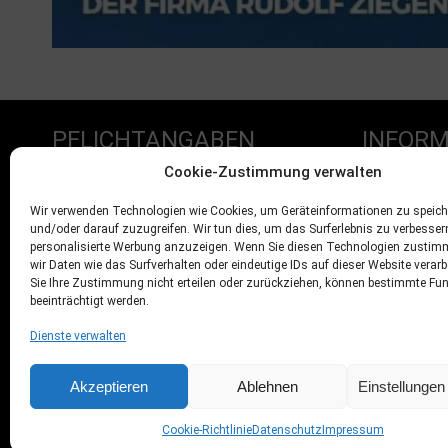
PFLICHTANGABEN
INFORM
Cookie-Zustimmung verwalten
Impressum
Mitglied we
Wir verwenden Technologien wie Cookies, um Geräteinformationen zu speich
und/oder darauf zuzugreifen. Wir tun dies, um das Surferlebnis zu verbesse
Datenschutz
Sponsoren
personalisierte Werbung anzuzeigen. Wenn Sie diesen Technologien zustim
AGB’s
wir Daten wie das Surfverhalten oder eindeutige IDs auf dieser Website verar
Sie Ihre Zustimmung nicht erteilen oder zurückziehen, können bestimmte Fu
Widerrufsbelehrung
beeinträchtigt werden.
Versand
Dienste verwalten
Kontakt
Akzeptieren
Ablehnen
Einstellunge
Cookie-Richtlinie
Datenschutz
Impressum