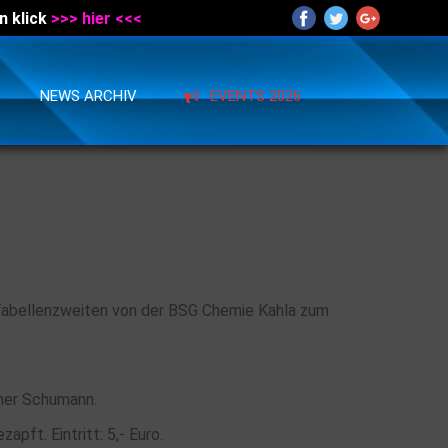
n klick
>>> hier <<<
NEWS ARCHIV
EVENTS 2026
 Tabellenzweiten von der BSG Chemie Kahla zum
rner Schumann.
apft. Eintritt: 5,- Euro.