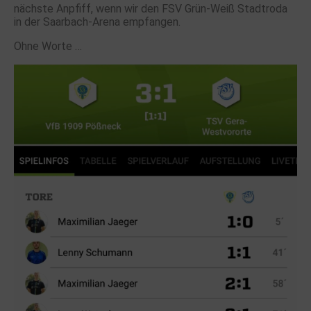
nächste Anpfiff, wenn wir den FSV Grün-Weiß Stadtroda
in der Saarbach-Arena empfangen.
Ohne Worte …