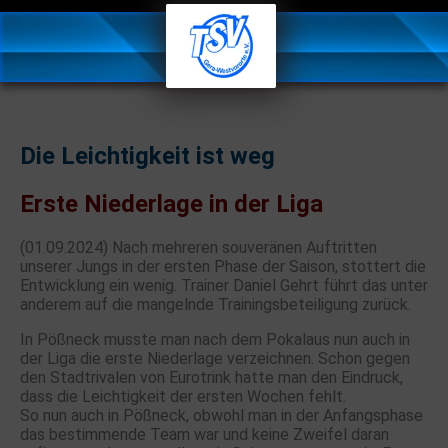
Die Leichtigkeit ist weg
Erste Niederlage in der Liga
(01.09.2024) Nach mehreren souveränen Auftritten
unserer Jungs in der ersten Phase der Saison, stottert die
Entwicklung ein wenig. Trainer Daniel Gehrt führt das unter
anderem auf die mangelnde Trainingsbeteiligung zurück.
In Pößneck musste man nach dem Pokalaus nun auch in
der Liga die erste Niederlage verzeichnen. Schon gegen
den Stadtrivalen von Eurotrink hatte man den Eindruck,
dass die Leichtigkeit der ersten Wochen fehlt.
So nun auch in Pößneck, obwohl man in der Anfangsphase
das bestimmende Team war und keine Zweifel daran