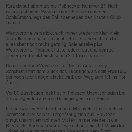
Kurz darauf abermals die Pößnecker Nummer 21. Nach
wunderschönem Pass umkurvt Ghencian unseren
Schlußmann, legt den Ball aber neben den Kasten. Glück
für uns.
Westvororte verstrickt sich immer wieder im klein klein,
anstelle mal resolut abzuschließen. Spielerisch ist das
alles aber noch recht gefällig. Spielanteile plus
Westvororte. Pößneck hätte jedoch gut und gern zu
diesem Zeitpunkt auch schon 2:0 führen können.
Dann aber doch Westvororte. Tor für Gera. Lenny
Schumann mit dem Glück des Tüchtigen, als sein Freistoß,
der noch leicht abgefälscht wird, den Weg zum 1:1 ins Tor
findet.
Vor 80 Zuschauern geht es mit diesem Unentschieden bei
hervorragenden äußeren Bedingungen in die Pause.
In der zweiten Hälfte ist unsere Mannschaft nur noch ein
Schatten ihrer selbst. Torgefahr gleich null. Pößneck
bringt uns mit einfachsten Mitteln immer wieder in die
Bredouille. Abermals war es wie schon beim 1:0 Maximilian
Jäger, der heute zum besten Spieler auf dem Platz