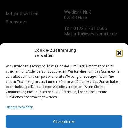
Weidicht Nr. 3
Mitglied werden
07548 Gera
Sponsoren
Tel.: 0172 / 791 6666
Mail: info@westvororte.de
Sprechzeiten:
Nach Vereinbarung
Cookie-Zustimmung
verwalten
Wir verwenden Technologien wie Cookies, um Geräteinformationen zu
FOLGE UNS!
speichern und/oder darauf zuzugreifen. Wir tun dies, um das Surferlebnis
zu verbessern und um personalisierte Werbung anzuzeigen. Wenn Sie
diesen Technologien zustimmen, können wir Daten wie das Surfverhalten
oder eindeutige IDs auf dieser Website verarbeiten. Wenn Sie Ihre
Facebook
Zustimmung nicht erteilen oder zurückziehen, können bestimmte
Funktionen beeinträchtigt werden.
Instagramm
Dienste verwalten
Fussball.de
Akzeptieren