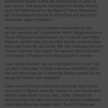
aufkommen lassen wollte, ein Spitzenteam zu sein. Es
kam anders. Früh ging der Gastgeber in Führung. Bereits
nach fünf Minuten nutze die Raab-Elf einen Ballverlust
der Scheubengrobsdorfer im Mittelfeld und war durch
Maximilian Jäger erfolgreich.
Noch zeigen sich unsere Mannen unbeeindruckt und
setzen weiterhin auf spielerische Mittel. Möglichkeiten in
dieser Phase auf beiden Seiten. Der Freistoß von Philipp
Rehnelt verfehlt sein Ziel deutlich. Auf der anderen Seite
sorgt eine Ecke für viel Gefahr. Mit den Finderspitzen kann
Keeper Tämmler aber klären. Ein weiterer Abschluß kann
von unserer Defensive rechtzeitig geblockt werden.
Dann wieder Rehnelt. Der wird lang geschickt, steht frei
vor dem Pößnecker Torhüter Laurence Wohlfahrt, hebt
den ball aber knapp am Pößnecker Kasten vorbei. Da war
die große Chance zum Ausgleich.
Dann versucht Sascha Winefeld sein Glück. Sein Schuss
aus etwa 25 Metern kann der Keeper im nachfassen aber
sichern. Dann Glück für uns, dass Jonas Tämmler im
direkten Duell mit dem zwei Meter im Abseits stehenden
Aurel-Misa Ghencian Sieger bleibt. Der Pfiff blieb aus.