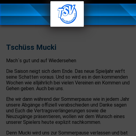
Tschüss Mucki
Mach´s gut und auf Wiedersehen
Die Saison neigt sich dem Ende. Das neue Spieljahr wirft
seine Schatten voraus. Und so wird es in den kommenden
Wochen wie alljährlich bei vielen Vereinen ein Kommen und
Gehen geben. Auch bei uns.
Ehe wir dann während der Sommerpause wie in jedem Jahr
unsere Abgänge offiziell verabschieden und Danke sagen
und Euch die Vertragsverlängerungen sowie die
Neuzugänge präsentieren, wollen wir dem Wunsch eines
unserer Spielers heute explizit nachkommen.
Denn Mucki wird uns zur Sommerpause verlassen und bat