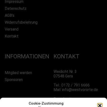
Impressum
Datenschutz
AGB’s
Widerrufsbelehrung
Versand
Kontakt
INFORMATIONEN
KONTAKT
Weidicht Nr. 3
Mitglied werden
07548 Gera
Sponsoren
Tel.: 0172 / 791 6666
Mail: info@westvororte.de
Sprechzeiten:
Nach Vereinbarung
Cookie-Zustimmung