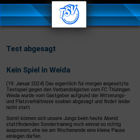
Test abgesagt
Kein Spiel in Weida
(19. Januar 2024) Das eigentlich für morgen angesetzte
Testspiel gegen den Verbandsligisten vom FC Thüringen
Weida wurde vom Gastgeber aufgrund der Witterungs-
und Platzverhältnisse soeben abgesagt und findet leider
nicht statt.
Somit können sich unsere Jungs beim heute Abend
stattfindenden Sondertraining noch einmal so richtig
auspowern, ehe sie am Wochenende eine kleine Pause
einlegen dürfen.