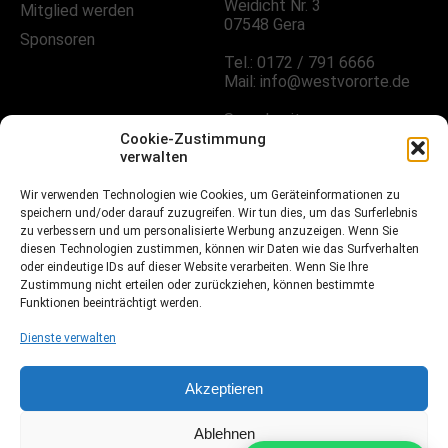
Weidicht Nr. 3
Mitglied werden
07548 Gera
Sponsoren
Tel.: 0172 / 791 6666
Mail: info@westvororte.de
Sprechzeiten:
Nach Vereinbarung
Cookie-Zustimmung
verwalten
FOLGE UNS!
Wir verwenden Technologien wie Cookies, um Geräteinformationen zu
speichern und/oder darauf zuzugreifen. Wir tun dies, um das Surferlebnis
zu verbessern und um personalisierte Werbung anzuzeigen. Wenn Sie
diesen Technologien zustimmen, können wir Daten wie das Surfverhalten
oder eindeutige IDs auf dieser Website verarbeiten. Wenn Sie Ihre
Facebook
Zustimmung nicht erteilen oder zurückziehen, können bestimmte
Funktionen beeinträchtigt werden.
Instagramm
Dienste verwalten
Fussball.de
Akzeptieren
Ablehnen
Webdesign, Programmierung & Marketing von Ihrer