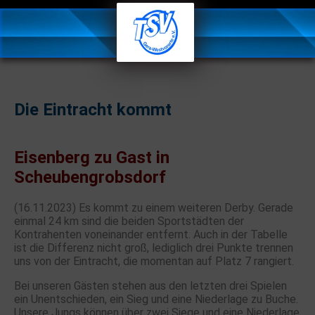
Die Eintracht kommt
Eisenberg zu Gast in
Scheubengrobsdorf
(16.11.2023) Es kommt zu einem weiteren Derby. Gerade
einmal 24 km sind die beiden Sportstädten der
Kontrahenten voneinander entfernt. Auch in der Tabelle
ist die Differenz nicht groß, lediglich drei Punkte trennen
uns von der Eintracht, die momentan auf Platz 7 rangiert.
Bei unseren Gästen stehen aus den letzten drei Spielen
ein Unentschieden, ein Sieg und eine Niederlage zu Buche.
Unsere Jungs können über zwei Siege und eine Niederlage