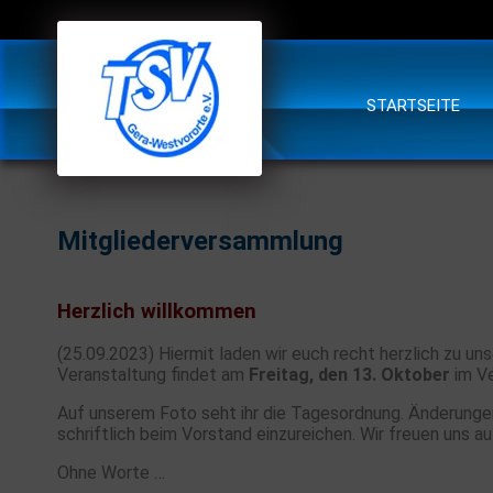
STARTSEITE
Mitgliederversammlung
Herzlich willkommen
(25.09.2023) Hiermit laden wir euch recht herzlich zu un
Veranstaltung findet am
Freitag, den 13. Oktober
im Ve
Auf unserem Foto seht ihr die Tagesordnung. Änderungen
schriftlich beim Vorstand einzureichen. Wir freuen uns a
Ohne Worte …