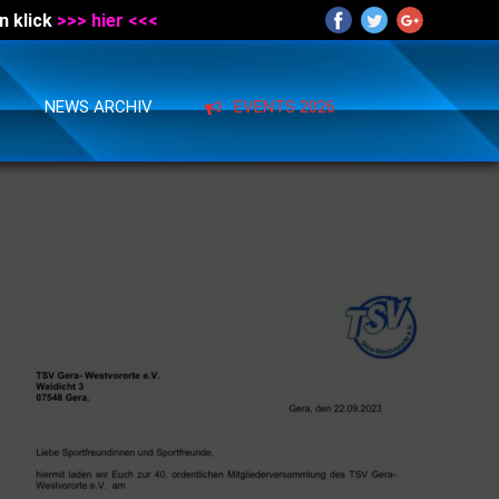
n klick
>>> hier <<<
NEWS ARCHIV
EVENTS 2026