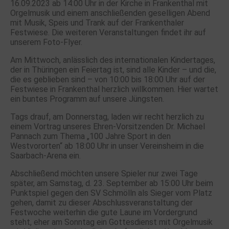
16.09.2023 ab 14:00 Uhr in der Kirche in Frankenthal mit
Orgelmusik und einem anschließenden geselligen Abend
mit Musik, Speis und Trank auf der Frankenthaler
Festwiese. Die weiteren Veranstaltungen findet ihr auf
unserem Foto-Flyer.
Am Mittwoch, anlässlich des internationalen Kindertages,
der in Thüringen ein Feiertag ist, sind alle Kinder – und die,
die es geblieben sind – von 10:00 bis 18:00 Uhr auf der
Festwiese in Frankenthal herzlich willkommen. Hier wartet
ein buntes Programm auf unsere Jüngsten.
Tags drauf, am Donnerstag, laden wir recht herzlich zu
einem Vortrag unseres Ehren-Vorsitzenden Dr. Michael
Pannach zum Thema „100 Jahre Sport in den
Westvororten“ ab 18:00 Uhr in unser Vereinsheim in die
Saarbach-Arena ein.
Abschließend möchten unsere Spieler nur zwei Tage
später, am Samstag, d. 23. September ab 15:00 Uhr beim
Punktspiel gegen den SV Schmölln als Sieger vom Platz
gehen, damit zu dieser Abschlussveranstaltung der
Festwoche weiterhin die gute Laune im Vordergrund
steht, eher am Sonntag ein Gottesdienst mit Orgelmusik