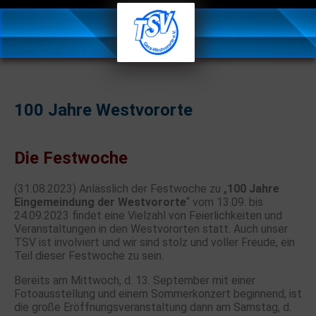
100 Jahre Westvororte
Die Festwoche
(31.08.2023) Anlässlich der Festwoche zu „
100 Jahre
Eingemeindung der Westvororte
“ vom 13.09. bis
24.09.2023 findet eine Vielzahl von Feierlichkeiten und
Veranstaltungen in den Westvororten statt. Auch unser
TSV ist involviert und wir sind stolz und voller Freude, ein
Teil dieser Festwoche zu sein.
Bereits am Mittwoch, d. 13. September mit einer
Fotoausstellung und einem Sommerkonzert beginnend, ist
die große Eröffnungsveranstaltung dann am Samstag, d.