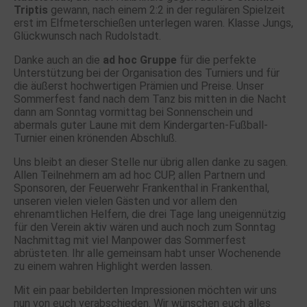
Triptis
gewann, nach einem 2:2 in der regulären Spielzeit
erst im Elfmeterschießen unterlegen waren. Klasse Jungs,
Glückwunsch nach Rudolstadt.
Danke auch an die
ad hoc Gruppe
für die perfekte
Unterstützung bei der Organisation des Turniers und für
die äußerst hochwertigen Prämien und Preise. Unser
Sommerfest fand nach dem Tanz bis mitten in die Nacht
dann am Sonntag vormittag bei Sonnenschein und
abermals guter Laune mit dem Kindergarten-Fußball-
Turnier einen krönenden Abschluß.
Uns bleibt an dieser Stelle nur übrig allen danke zu sagen.
Allen Teilnehmern am ad hoc CUP, allen Partnern und
Sponsoren, der Feuerwehr Frankenthal in Frankenthal,
unseren vielen vielen Gästen und vor allem den
ehrenamtlichen Helfern, die drei Tage lang uneigennützig
für den Verein aktiv wären und auch noch zum Sonntag
Nachmittag mit viel Manpower das Sommerfest
abrüsteten. Ihr alle gemeinsam habt unser Wochenende
zu einem wahren Highlight werden lassen.
Mit ein paar bebilderten Impressionen möchten wir uns
nun von euch verabschieden. Wir wünschen euch alles