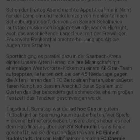
Schon der Freitag Abend machte Appetit auf mehr. Nicht
nur der Lampion- und Fackelumzug von Frankental nach
Scheubengrobsdorf, der von den Saaraer Schalmeien
lautstark musikalisch begleitet wurde, war ein Highlight,
auch das anschließende Lagerfeuer mit der Freiwilligen
Feuerwehr Frankenthal brachte bei Jung und Alt die
Augen zum Strahlen.
Sportlich ging es parallel dazu in der Saarbach-Arena
einher. Unsere Alten Herren, die ihre Mannschaft mit
ehemaligen Westvororte-Kickern zu einem All-Star-Team
aufpeppten, lieferten sich bei der 4:5 Niederlage gegen
die Alten Herren des 1.FC Zeitz einen harten, aber äußerst
fairen Kampf, so dass im Anschluß daran Spielern und
Gästen das Bier besonders gut schmeckte, ehe im großen
Festzelt das Tanzbein geschwungen wurde.
Tagsdrauf, Samstag, war der
ad hoc Cup
an gutem
Fußball und an Spannung kaum zu überbieten. Vier Spiele
– dreimal Elfmeterschießen. Unsere Jungs haben es nach
dem Halbfinalsieg über den
SV Schmölln
bis ins Finale
geschafft, wo sie dem Oberligisten vom
FC Einheit
Rudolstadt
, der sein Halbfinale gegen den
FC Chemie