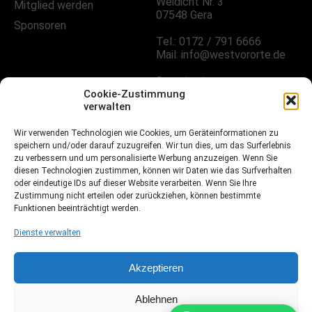
Weidicht Nr. 3
Mitglied werden
07548 Gera
Sponsoren
Tel.: 0172 / 791 6666
Mail: info@westvororte.de
Sprechzeiten:
Nach Vereinbarung
Cookie-Zustimmung
verwalten
Wir verwenden Technologien wie Cookies, um Geräteinformationen zu
FOLGE UNS!
speichern und/oder darauf zuzugreifen. Wir tun dies, um das Surferlebnis
zu verbessern und um personalisierte Werbung anzuzeigen. Wenn Sie
diesen Technologien zustimmen, können wir Daten wie das Surfverhalten
oder eindeutige IDs auf dieser Website verarbeiten. Wenn Sie Ihre
Facebook
Zustimmung nicht erteilen oder zurückziehen, können bestimmte
Funktionen beeinträchtigt werden.
Instagramm
Dienste verwalten
Fussball.de
Akzeptieren
Ablehnen
Webdesign, Programmierung & Marketing von Ihrer