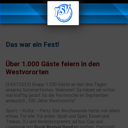
Das war ein Fest!
Über 1.000 Gäste feiern in den
Westvororten
(24.07.2023) Knapp 1.200 Gäste an den drei Tagen
unseres Sommerfestes. Wahnsinn! Da haben wir schon
mal kräftig geübt für die Festwoche im September
anlässlich „100 Jahre Westvororte“.
Sport – Kultur – Party. Das Wochenende hatte von allem
etwas. Für alle. Für jeden. Spaß und Spiel, Essen und
Trinken, DJ und Kinderprogramm, ad hoc Cup und
Livemusik mit
Rock Revival Band
im großen Partyzelt.