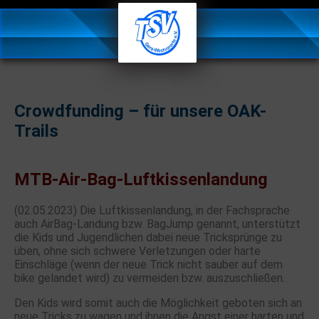
Crowdfunding – für unsere OAK-
Trails
MTB-Air-Bag-Luftkissenlandung
(02.05.2023) Die Luftkissenlandung, in der Fachsprache
auch AirBag-Landung bzw. BagJump genannt, unterstützt
die Kids und Jugendlichen dabei neue Tricksprünge zu
üben, ohne sich schwere Verletzungen oder harte
Einschläge (wenn der neue Trick nicht sauber auf dem
bike gelandet wird) zu vermeiden bzw. auszuschließen.
Den Kids wird somit auch die Möglichkeit geboten sich an
neue Tricks zu wagen und ihnen die Angst einer harten und