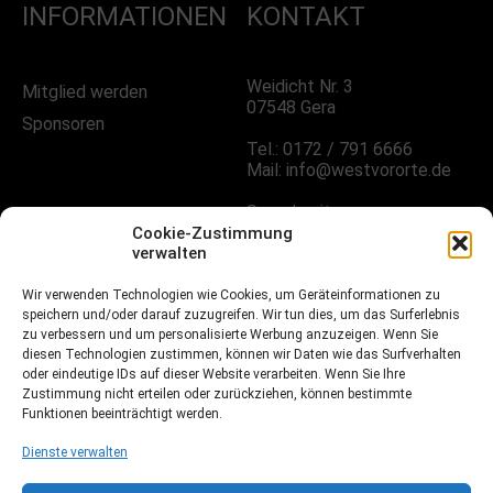
INFORMATIONEN
KONTAKT
Weidicht Nr. 3
Mitglied werden
07548 Gera
Sponsoren
Tel.: 0172 / 791 6666
Mail: info@westvororte.de
Sprechzeiten:
Nach Vereinbarung
Cookie-Zustimmung
verwalten
Wir verwenden Technologien wie Cookies, um Geräteinformationen zu
FOLGE UNS!
speichern und/oder darauf zuzugreifen. Wir tun dies, um das Surferlebnis
zu verbessern und um personalisierte Werbung anzuzeigen. Wenn Sie
diesen Technologien zustimmen, können wir Daten wie das Surfverhalten
oder eindeutige IDs auf dieser Website verarbeiten. Wenn Sie Ihre
Facebook
Zustimmung nicht erteilen oder zurückziehen, können bestimmte
Funktionen beeinträchtigt werden.
Instagramm
Dienste verwalten
Fussball.de