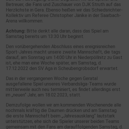
Betreuer, die Fans und Zuschauer von DJK Struth auf das
Herzlichste in Gera. Ebenso heißen wir das Schiedsrichter-
Kollektiv um Referee Christopher Jänike in der Saarbach-
Arena willkommen.
Achtung:
Bitte denkt alle daran, dass das Spiel am
Samstag bereits um 13:30 Uhr beginnt.
Den vorübergehenden Abschluss eines ereignisreichen
Sport-Jahres macht unsere zweite Mannschaft, die tags
darauf, am Sonntag um 14:00 Uhr in Niederpöllnitz zu Gast
ist, ehe man eine Woche später, am Samstag, d.
17.12.2022 den SV Aga in Scheubengrobsdorf erwartet.
Das in der vergangenen Woche gegen Geratal
ausgefallene Spiel unseres Verbandsliga-Teams wurde
mittlerweile auch neu terminiert, es findet allerdings erst
im „neuen“ Jahr, am 18.02.2023, statt.
Demzufolge wollen wir am kommenden Wochenende alle
nochmals kräftig die Daumen drücken und am Samstag
die erste Mannschaft beim „Jahresausklang“ lautstark
unterstützen, ehe sich die Spieler unserer beiden Teams
gemeinsam mit den Fans am darauffolgenden Samstag, d.