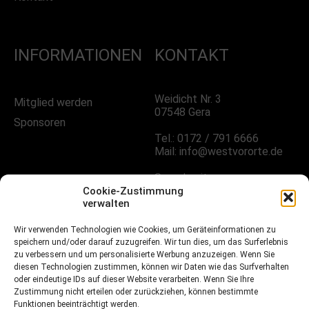
INFORMATIONEN
KONTAKT
Weidicht Nr. 3
Mitglied werden
07548 Gera
Sponsoren
Tel.: 0172 / 791 6666
Mail: info@westvororte.de
Sprechzeiten:
Nach Vereinbarung
Cookie-Zustimmung
verwalten
Wir verwenden Technologien wie Cookies, um Geräteinformationen zu
FOLGE UNS!
speichern und/oder darauf zuzugreifen. Wir tun dies, um das Surferlebnis
zu verbessern und um personalisierte Werbung anzuzeigen. Wenn Sie
diesen Technologien zustimmen, können wir Daten wie das Surfverhalten
oder eindeutige IDs auf dieser Website verarbeiten. Wenn Sie Ihre
Facebook
Zustimmung nicht erteilen oder zurückziehen, können bestimmte
Funktionen beeinträchtigt werden.