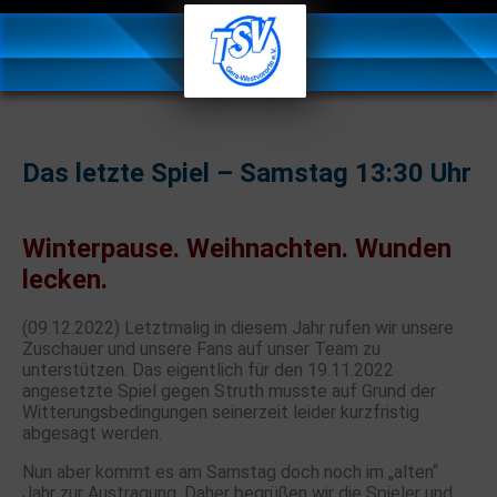
Das letzte Spiel – Samstag 13:30 Uhr
Winterpause. Weihnachten. Wunden
lecken.
(09.12.2022) Letztmalig in diesem Jahr rufen wir unsere
Zuschauer und unsere Fans auf unser Team zu
unterstützen. Das eigentlich für den 19.11.2022
angesetzte Spiel gegen Struth musste auf Grund der
Witterungsbedingungen seinerzeit leider kurzfristig
abgesagt werden.
Nun aber kommt es am Samstag doch noch im „alten“
Jahr zur Austragung. Daher begrüßen wir die Spieler und