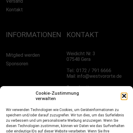
Versand
Kontakt
INFORMATIONEN
KONTAKT
Weidicht Nr. 3
Mitglied werden
07548 Gera
Sponsoren
Tel.: 0172 / 791 6666
Mail: info@westvororte.de
Sprechzeiten:
Nach Vereinbarung
Cookie-Zustimmung
verwalten
FOLGE UNS!
Wir verwenden Technologien wie Cookies, um Geräteinformationen zu
speichern und/oder darauf zuzugreifen. Wir tun dies, um das Surferlebnis
zu verbessern und um personalisierte Werbung anzuzeigen. Wenn Sie
diesen Technologien zustimmen, können wir Daten wie das Surfverhalten
oder eindeutige IDs auf dieser Website verarbeiten. Wenn Sie Ihre