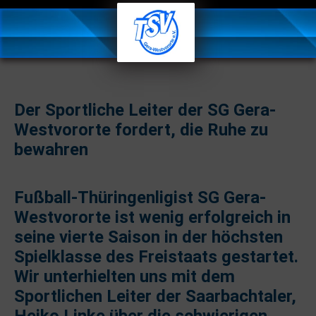
Der Sportliche Leiter der SG Gera-
Westvororte fordert, die Ruhe zu
bewahren
Fußball-Thüringenligist SG Gera-
Westvororte ist wenig erfolgreich in
seine vierte Saison in der höchsten
Spielklasse des Freistaats gestartet.
Wir unterhielten uns mit dem
Sportlichen Leiter der Saarbachtaler,
Heiko Linke über die schwierigen