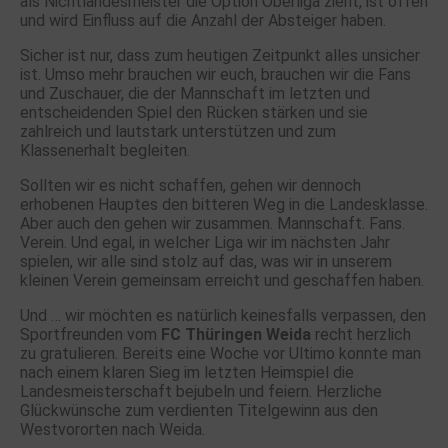
als Nichtlandesmeister die Option Oberliga zieht, ist offen
und wird Einfluss auf die Anzahl der Absteiger haben.
Sicher ist nur, dass zum heutigen Zeitpunkt alles unsicher
ist. Umso mehr brauchen wir euch, brauchen wir die Fans
und Zuschauer, die der Mannschaft im letzten und
entscheidenden Spiel den Rücken stärken und sie
zahlreich und lautstark unterstützen und zum
Klassenerhalt begleiten.
Sollten wir es nicht schaffen, gehen wir dennoch
erhobenen Hauptes den bitteren Weg in die Landesklasse.
Aber auch den gehen wir zusammen. Mannschaft. Fans.
Verein. Und egal, in welcher Liga wir im nächsten Jahr
spielen, wir alle sind stolz auf das, was wir in unserem
kleinen Verein gemeinsam erreicht und geschaffen haben.
Und … wir möchten es natürlich keinesfalls verpassen, den
Sportfreunden vom
FC Thüringen Weida
recht herzlich
zu gratulieren. Bereits eine Woche vor Ultimo konnte man
nach einem klaren Sieg im letzten Heimspiel die
Landesmeisterschaft bejubeln und feiern. Herzliche
Glückwünsche zum verdienten Titelgewinn aus den
Westvororten nach Weida.