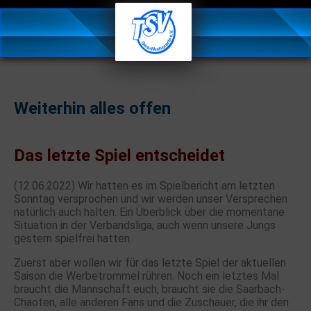
Weiterhin alles offen
Das letzte Spiel entscheidet
(12.06.2022) Wir hatten es im Spielbericht am letzten
Sonntag versprochen und wir werden unser Versprechen
natürlich auch halten. Ein Überblick über die momentane
Situation in der Verbandsliga, auch wenn unsere Jungs
gestern spielfrei hatten.
Zuerst aber wollen wir für das letzte Spiel der aktuellen
Saison die Werbetrommel rühren. Noch ein letztes Mal
braucht die Mannschaft euch, braucht sie die Saarbach-
Chaoten, alle anderen Fans und die Zuschauer, die ihr den