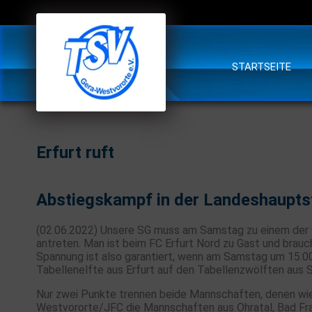
STARTSEITE
Erfurt ruft
Abstiegskampf in der Landeshaupts
(02.06.2022) Unsere SG muss am Samstag zu einem der 
antreten. Man ist beim FC Erfurt Nord zu Gast und brauc
Spannung ist also garantiert, wenn am Samstag um 15:00
Tabellenelfte aus Erfurt auf den Tabellenzwölften aus 
Nur zwei Punkte trennen beide Mannschaften, denen wi
Westvororte/JFC die Mannschaften aus Ohratal, Bad Fr