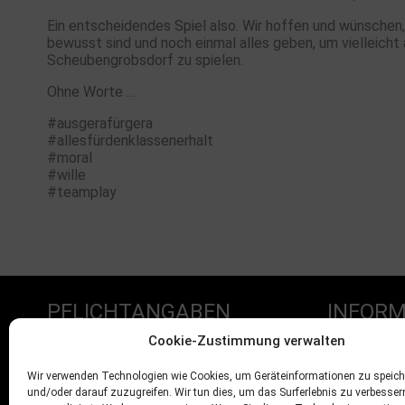
Ein entscheidendes Spiel also. Wir hoffen und wünschen,
bewusst sind und noch einmal alles geben, um vielleicht
Scheubengrobsdorf zu spielen.
Ohne Worte …
#ausgerafürgera
#allesfürdenklassenerhalt
#moral
#wille
#teamplay
PFLICHTANGABEN
INFORM
Cookie-Zustimmung verwalten
Impressum
Mitglied we
Wir verwenden Technologien wie Cookies, um Geräteinformationen zu speich
und/oder darauf zuzugreifen. Wir tun dies, um das Surferlebnis zu verbesse
Datenschutz
Sponsoren