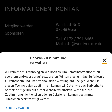
INFORMATIONEN
KONTAKT
Weidicht Nr. 3
Mitglied werden
07548 Gera
Sponsoren
Tel.: 0172 / 791 6666
Mail: info@westvororte.de
Sprechzeiten:
Nach Vereinbarung
Cookie-Zustimmung
verwalten
Wir verwenden Technologien wie Cookies, um Geräteinformationen zu
FOLGE UNS!
speichern und/oder darauf zuzugreifen. Wir tun dies, um das Surferlebnis
zu verbessern und um personalisierte Werbung anzuzeigen. Wenn Sie
diesen Technologien zustimmen, können wir Daten wie das Surfverhalten
oder eindeutige IDs auf dieser Website verarbeiten. Wenn Sie Ihre
Facebook
Zustimmung nicht erteilen oder zurückziehen, können bestimmte
Funktionen beeinträchtigt werden.
Instagramm
Dienste verwalten