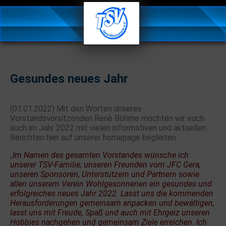
Gesundes neues Jahr
(01.01.2022) Mit den Worten unseres
Vorstandsvorsitzenden Renè Böhme möchten wir euch
auch im Jahr 2022 mit vielen informativen und aktuellen
Berichten hier auf unserer homepage begleiten.
„
Im Namen des gesamten Vorstandes wünsche ich
unserer TSV-Familie, unseren Freunden vom JFC Gera,
unseren Sponsoren, Unterstützern und Partnern sowie
allen unserem Verein Wohlgesonnenen ein gesundes und
erfolgreiches neues Jahr 2022.
Lasst uns die kommenden
Herausforderungen gemeinsam anpacken und bewältigen,
lasst uns mit Freude, Spaß und auch mit Ehrgeiz unseren
Hobbies nachgehen und gemeinsam Ziele erreichen. Ich