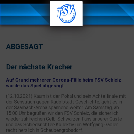
ABGESAGT
Der nächste Kracher
Auf Grund mehrerer Corona-Fälle beim FSV Schleiz
wurde das Spiel abgesagt
.
(12.10.2021) Kaum ist der Pokal und sein Achtelfinale mit
der Sensation gegen Rudolstadt Geschichte, geht es in
der Saarbach-Arena spannend weiter.
Am Samstag, ab
15:00 Uhr
begrüßen wir den FSV Schleiz, die sicherlich
wieder zahlreichen Gelb-Schwarzen Fans unserer Gäste
und das Schiedsrichter-Kollektiv um Wolfgang Gäbler
recht herzlich in Scheubengrobsdorf.