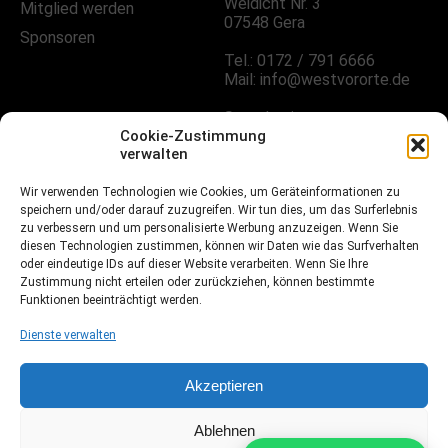
Weidicht Nr. 3
Mitglied werden
07548 Gera
Sponsoren
Tel.: 0172 / 791 6666
Mail: info@westvororte.de
Sprechzeiten:
Nach Vereinbarung
Cookie-Zustimmung
verwalten
Wir verwenden Technologien wie Cookies, um Geräteinformationen zu
FOLGE UNS!
speichern und/oder darauf zuzugreifen. Wir tun dies, um das Surferlebnis
zu verbessern und um personalisierte Werbung anzuzeigen. Wenn Sie
diesen Technologien zustimmen, können wir Daten wie das Surfverhalten
oder eindeutige IDs auf dieser Website verarbeiten. Wenn Sie Ihre
Facebook
Zustimmung nicht erteilen oder zurückziehen, können bestimmte
Funktionen beeinträchtigt werden.
Instagramm
Dienste verwalten
Fussball.de
Akzeptieren
Ablehnen
Webdesign, Programmierung & Marketing von Ihrer