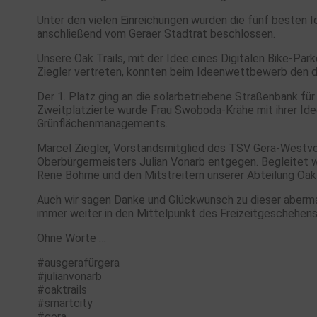
Unter den vielen Einreichungen wurden die fünf beste
anschließend vom Geraer Stadtrat beschlossen.
Unsere Oak Trails, mit der Idee eines Digitalen Bike-Pa
Ziegler vertreten, konnten beim Ideenwettbewerb den d
Der 1. Platz ging an die solarbetriebene Straßenbank für
Zweitplatzierte wurde Frau Swoboda-Krähe mit ihrer Ide
Grünflächenmanagements.
Marcel Ziegler, Vorstandsmitglied des TSV Gera-Westvo
Oberbürgermeisters Julian Vonarb entgegen. Begleitet
Rene Böhme und den Mitstreitern unserer Abteilung Oak 
Auch wir sagen Danke und Glückwunsch zu dieser abermal
immer weiter in den Mittelpunkt des Freizeitgeschehens
Ohne Worte …
#ausgerafürgera
#julianvonarb
#oaktrails
#smartcity
#gera