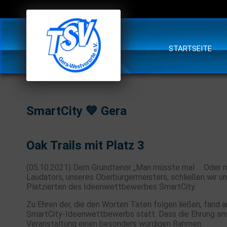
STARTSEITE
SmartCity 💙 Gera
Oak Trails mit Platz 3
(05.10.2021) Dem Grundtenor „Man müsste mal … Oder 
Laudators, unseres Oberbürgermeisters, schließen wir u
Platzierten des Ideenwettbewerbes SmartCity.
Zu Ehren der, die den Worten Taten folgen ließen, fand 
SmartCity-Ideenwettbewerbs statt. Dass die Ehrung am
Veranstaltung einen besonders würdigen Rahmen.