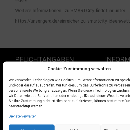
Weitere Informationen ℹ️ zu SMARTCity findet ihr unter:
https://unser.gera.de/einreicher-zu-smartcity-ideenwe
PFLICHTANGABEN
INFORM
Cookie-Zustimmung verwalten
Impressum
Mitglied we
Wir verwenden Technologien wie Cookies, um Geräteinformationen zu speich
und/oder darauf zuzugreifen. Wir tun dies, um das Surferlebnis zu verbesse
Datenschutz
Sponsoren
personalisierte Werbung anzuzeigen. Wenn Sie diesen Technologien zustim
AGB’s
wir Daten wie das Surfverhalten oder eindeutige IDs auf dieser Website verar
Sie Ihre Zustimmung nicht erteilen oder zurückziehen, können bestimmte Fu
Widerrufsbelehrung
beeinträchtigt werden.
Versand
Dienste verwalten
Kontakt