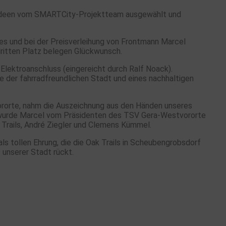
n Ideen vom SMARTCity-Projektteam ausgewählt und
rkes und bei der Preisverleihung von Frontmann Marcel
ritten Platz belegen Glückwunsch.
 Elektroanschluss (eingereicht durch Ralf Noack).
e der fahrradfreundlichen Stadt und eines nachhaltigen
rorte, nahm die Auszeichnung aus den Händen unseres
 wurde Marcel vom Präsidenten des TSV Gera-Westvororte
Trails, André Ziegler und Clemens Kümmel.
s tollen Ehrung, die die Oak Trails in Scheubengrobsdorf
 unserer Stadt rückt.