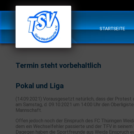
STARTSEITE
Termin steht vorbehaltlich
Pokal und Liga
(14.09.2021) Vorausgesetzt natürlich, dass der Protest 
am Samstag, d. 09.10.2021 um 14:00 Uhr den Oberligiste
Mannschaft.
Offen jedoch noch der Einspruch des FC Thüringen Weida
dem ein Wechselfehler passierte und der TFV in seinem U
Dagegen haben die Sportfreunde aus Weida Einspruch ei