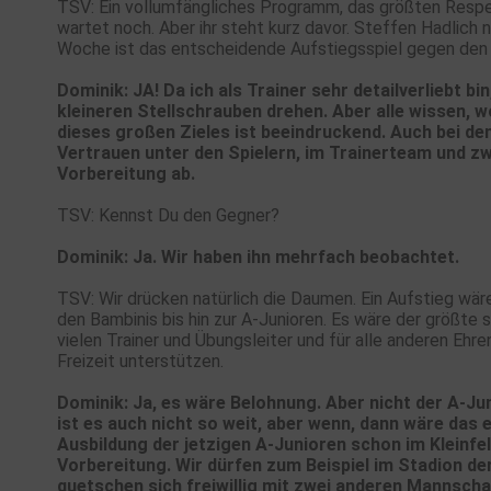
TSV: Ein vollumfängliches Programm, das größten Respekt
wartet noch. Aber ihr steht kurz davor. Steffen Hadlich n
Woche ist das entscheidende Aufstiegsspiel gegen den JF
Dominik: JA! Da ich als Trainer sehr detailverliebt 
kleineren Stellschrauben drehen. Aber alle wissen,
dieses großen Zieles ist beeindruckend. Auch bei d
Vertrauen unter den Spielern, im Trainerteam und z
Vorbereitung ab.
TSV: Kennst Du den Gegner?
Dominik: Ja. Wir haben ihn mehrfach beobachtet.
TSV: Wir drücken natürlich die Daumen. Ein Aufstieg wäre
den Bambinis bis hin zur A-Junioren. Es wäre der größte 
vielen Trainer und Übungsleiter und für alle anderen Ehre
Freizeit unterstützen.
Dominik: Ja, es wäre Belohnung. Aber nicht der A-Ju
ist es auch nicht so weit, aber wenn, dann wäre das 
Ausbildung der jetzigen A-Junioren schon im Kleinfe
Vorbereitung. Wir dürfen zum Beispiel im Stadion de
quetschen sich freiwillig mit zwei anderen Mannsch