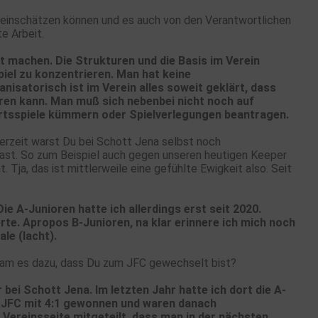
s einschätzen können und es auch von den Verantwortlichen
e Arbeit.
t machen. Die Strukturen und die Basis im Verein
Spiel zu konzentrieren. Man hat keine
nisatorisch ist im Verein alles soweit geklärt, dass
eren kann. Man muß sich nebenbei nicht noch auf
tsspiele kümmern oder Spielverlegungen beantragen.
nerzeit warst Du bei Schott Jena selbst noch
hast. So zum Beispiel auch gegen unseren heutigen Keeper
Tja, das ist mittlerweile eine gefühlte Ewigkeit also. Seit
Die A-Junioren hatte ich allerdings erst seit 2020.
erte. Apropos B-Junioren, na klar erinnere ich mich noch
ale (lacht).
kam es dazu, dass Du zum JFC gewechselt bist?
bei Schott Jena. Im letzten Jahr hatte ich dort die A-
n JFC mit 4:1 gewonnen und waren danach
 Vereinsseite mitgeteilt, dass man in der nächsten