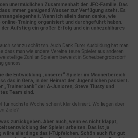
iesen unermüdlichen Zusammenhalt der JFC-Familie. Das
n, dass immer genügend Wasser zur Verfügung steht. Es
rzensangelegenheit. Wenn ich allein daran denke, wie
 online-Training organisiert und durchgeführt haben.
re der Aufstieg ein großer Erfolg und ein unbezahlbares
uch sehr zu schätzen. Auch Dank Eurer Ausbildung hat man
hne dass man wie andere Vereine teure Spieler aus anderen
eistellige Zahl an Spielern beweist in Scheubengrobsdorf
ng genoss.
wie die Entwicklung „unserer“ Spieler im Männerbereich
s das in Gera, in der Heimat der Jugendlichen passiert.
er „Trainerbank“ der A-Junioren, Steve Tlusty und
gutes Team sind.
l für nächste Woche scheint klar definiert. Wo liegen aber
en Ziele?
was zurückgeben. Aber auch, wenn es nicht klappt,
eitsentwicklung der Spieler arbeiten. Das ist ja
g wäre allerdings das i-Tüpfelchen. Schön auch für gut