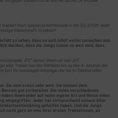
r SG gegen Zeulenroda an und wir dürfen Dir ein paar
rainiert hast, spielen ja mittlerweile in der SG. Erfüllt einen
bandsliga-Mannschaft zu sehen?
 Gefühl zu sehen, dass es sich lohnt weiterzumachen und
lich darüber, dass die Jungs schon so weit sind, dass
lentschmiede JFC“ lauten. Wenn wir den JFC
e aller Trainer von den Bambinis bis zu den A-Junioren der
nn bist Du sozusagen derjenige, der sie zu Edelmetallen
n. Sie sind schon sehr weit. Sie kennen viele
 Bereich gut vorbereitet. Die vielen verschiedenen
 haben ihnen jeder auf seine eigene Art und Weise einen
ng eingegriffen. Jeder hat entsprechend seinem Alter
ichkeitsentwicklung geholfen haben. Und die Jungs
ich noch gern an eine ihrer ersten Trainierinnen, an