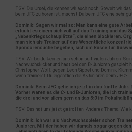
TSV: Die Ursel, die kennen wir auch noch. Soweit wir da
beim JFC zu hören ist, machst Du beim JFC eine sehr gut
Dominik: Sagen wir mal so: Man kann eine gute Arbei
erlaubt es einem sich voll auf das Training und das 
„Nebenkriegsschauplätze“, die einen blockieren. Orga
man sich als Trainer auf das Wesentliche konzentri
Sponsorensuche begeben, sich um Busse für Auswär
TSV: Wir beide kennen uns schon seit vielen Jahren. Sei
Nachwuchskicker und hast bei den B-Junioren gespielt 
Christopher Wolf, gegen Leon Sippel und Dominik Klammt. 
wann trainierst Du eigentlich die A-Junioren beim JFC?
Dominik: Beim JFC gehe ich jetzt in das fünfte Jahr. 
Vorher waren es die C- und B-Junioren, die ich traini
die drei und vor allem gern an das 5:0 im Pokalhalbfin
TSV: Das hat uns jetzt getroffen. Anderes Thema. Wie 
Dominik: Ich war als Nachwuchsspieler schon Trainer 
Junioren. Mit der haben wir damals sogar gegen de
Tabellenführer. In der folgende Woche wurde mir von