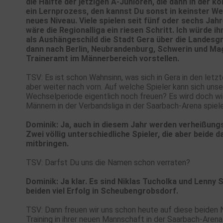
die Hälfte der jetzigen A-Junioren, die dann in der 
ein Lernprozess, den kannst Du sonst in keinster Weis
neues Niveau. Viele spielen seit fünf oder sechs Jah
wäre die Regionalliga ein riesen Schritt. Ich würde
als Aushängeschild die Stadt Gera über die Landesg
dann nach Berlin, Neubrandenburg, Schwerin und Magd
Traineramt im Männerbereich vorstellen.
TSV: Es ist schon Wahnsinn, was sich in Gera in den let
aber weiter nach vorn. Auf welche Spieler kann sich unse
Wechselperiode eigentlich noch freuen? Es wird doch wie
Männern in der Verbandsliga in der Saarbach-Arena spiel
Dominik: Ja, auch in diesem Jahr werden verheißungs
Zwei völlig unterschiedliche Spieler, die aber beid
mitbringen.
TSV: Darfst Du uns die Namen schon verraten?
Dominik: Ja klar. Es sind Niklas Tucholka und Lenn
beiden viel Erfolg in Scheubengrobsdorf.
TSV: Dann freuen wir uns schon heute auf diese beiden
Training in ihrer neuen Mannschaft in der Saarbach-Are