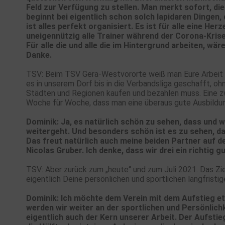
Feld zur Verfügung zu stellen. Man merkt sofort, d
beginnt bei eigentlich schon solch lapidaren Dinge
ist alles perfekt organisiert. Es ist für alle eine He
uneigennützig alle Trainer während der Corona-Krise
Für alle die und alle die im Hintergrund arbeiten, wä
Danke.
TSV: Beim TSV Gera-Westvororte weiß man Eure Arbeit a
es in unserem Dorf bis in die Verbandsliga geschafft, o
Städten und Regionen kaufen und bezahlen muss. Eine zw
Woche für Woche, dass man eine überaus gute Ausbildu
Dominik: Ja, es natürlich schön zu sehen, dass und 
weitergeht. Und besonders schön ist es zu sehen, das
Das freut natürlich auch meine beiden Partner auf d
Nicolas Gruber. Ich denke, dass wir drei ein richtig 
TSV: Aber zurück zum „heute“ und zum Juli 2021. Das Zie
eigentlich Deine persönlichen und sportlichen langfristig
Dominik: Ich möchte dem Verein mit dem Aufstieg et
werden wir weiter an der sportlichen und Persönlichk
eigentlich auch der Kern unserer Arbeit. Der Aufstie