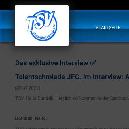
STARTSEITE
Das exklusive Interview ✅
Talentschmiede JFC. Im Interview: A
(05.07.2021)
TSV: Hallo Dominik. Herzlich willkommen in der Saarbach
Dominik: Hallo.