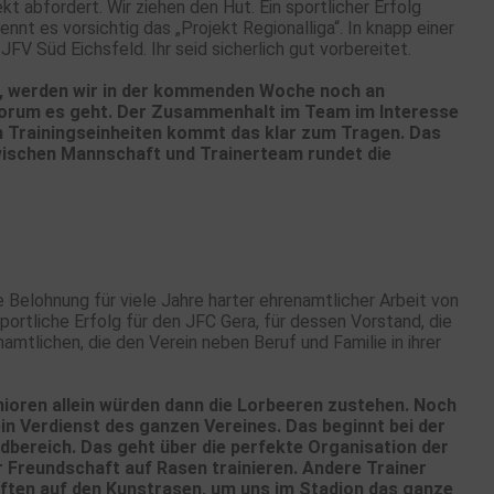
 abfordert. Wir ziehen den Hut. Ein sportlicher Erfolg
ennt es vorsichtig das „Projekt Regionalliga“. In knapp einer
V Süd Eichsfeld. Ihr seid sicherlich gut vorbereitet.
bin, werden wir in der kommenden Woche noch an
 worum es geht. Der Zusammenhalt im Team im Interesse
en Trainingseinheiten kommt das klar zum Tragen. Das
wischen Mannschaft und Trainerteam rundet die
 Belohnung für viele Jahre harter ehrenamtlicher Arbeit von
sportliche Erfolg für den JFC Gera, für dessen Vorstand, die
namtlichen, die den Verein neben Beruf und Familie in ihrer
nioren allein würden dann die Lorbeeren zustehen. Noch
ein Verdienst des ganzen Vereines. Das beginnt bei der
ldbereich. Das geht über die perfekte Organisation der
r Freundschaft auf Rasen trainieren. Andere Trainer
aften auf den Kunstrasen, um uns im Stadion das ganze