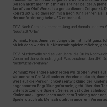
Saison nicht mehr mit mir als Trainer bei der A plan
Anruf von Olaf Wenzel zu genau diesem Zeitpunkt. D
konstruktiv, so dass ich mich nach fünf Jahren als T
Herausforderung beim JFC entschied.
TSV: Nach Gera als Jenenser Jung und damals unseres Wi
Neustadt/Orla?
Dominik: Naja, Jenenser Junge stimmt nicht ganz. I
ob ich denn wieder für Neustadt spielen möchte, gab
TSV: Mittlerweile sind es vier Jahre, die Du im Nachwuc
Verein mittlerweile richtig gut. Was zeichnet den JFC D
Nachwuchsvereinen?
Dominik: Wie andere auch legen wir großen Wert auf 
wir uns vom Großteil anderer Vereine dadurch, dass 
Wert auf die Persönlichkeitsentwicklung der Kinder 
sogenannten Begrüßungsformeln, geht über das Team
unterstützen die Spieler. Sei es privat oder schulisc
Kinder und Jugendlichen nach dem Training oder nach
Spielers auch als Mensch steht in unserem Verein au