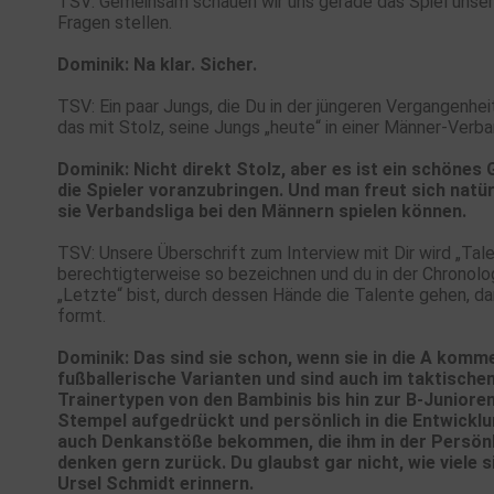
TSV: Gemeinsam schauen wir uns gerade das Spiel unsere
Fragen stellen.
Dominik: Na klar. Sicher.
TSV: Ein paar Jungs, die Du in der jüngeren Vergangenheit t
das mit Stolz, seine Jungs „heute“ in einer Männer-Ver
Dominik: Nicht direkt Stolz, aber es ist ein schönes
die Spieler voranzubringen. Und man freut sich natür
sie Verbandsliga bei den Männern spielen können.
TSV: Unsere Überschrift zum Interview mit Dir wird „Ta
berechtigterweise so bezeichnen und du in der Chronologi
„Letzte“ bist, durch dessen Hände die Talente gehen, da
formt.
Dominik: Das sind sie schon, wenn sie in die A komme
fußballerische Varianten und sind auch im taktischen
Trainertypen von den Bambinis bis hin zur B-Junioren
Stempel aufgedrückt und persönlich in die Entwicklu
auch Denkanstöße bekommen, die ihm in der Persönl
denken gern zurück. Du glaubst gar nicht, wie viele s
Ursel Schmidt erinnern.