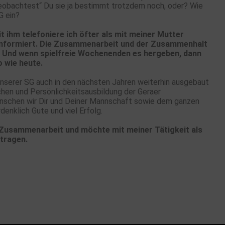
beobachtest“ Du sie ja bestimmt trotzdem noch, oder? Wie
G ein?
it ihm telefoniere ich öfter als mit meiner Mutter
t informiert. Die Zusammenarbeit und der Zusammenhalt
d. Und wenn spielfreie Wochenenden es hergeben, dann
o wie heute.
nserer SG auch in den nächsten Jahren weiterhin ausgebaut
chen und Persönlichkeitsausbildung der Geraer
ünschen wir Dir und Deiner Mannschaft sowie dem ganzen
denklich Gute und viel Erfolg.
e Zusammenarbeit und möchte mit meiner Tätigkeit als
itragen.