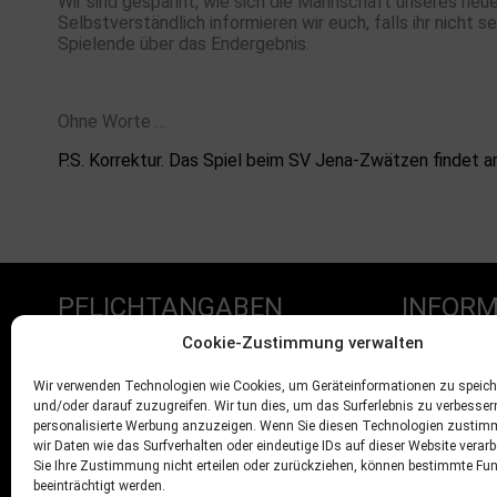
Wir sind gespannt, wie sich die Mannschaft unseres neuen
Selbstverständlich informieren wir euch, falls ihr nicht 
Spielende über das Endergebnis.
Ohne Worte …
P.S. Korrektur. Das Spiel beim SV Jena-Zwätzen findet a
PFLICHTANGABEN
INFORM
Cookie-Zustimmung verwalten
Impressum
Mitglied we
Wir verwenden Technologien wie Cookies, um Geräteinformationen zu speich
und/oder darauf zuzugreifen. Wir tun dies, um das Surferlebnis zu verbesse
Datenschutz
Sponsoren
personalisierte Werbung anzuzeigen. Wenn Sie diesen Technologien zustim
AGB’s
wir Daten wie das Surfverhalten oder eindeutige IDs auf dieser Website verar
Sie Ihre Zustimmung nicht erteilen oder zurückziehen, können bestimmte Fu
Widerrufsbelehrung
beeinträchtigt werden.