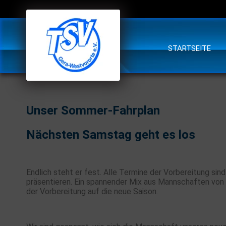
STARTSEITE
Unser Sommer-Fahrplan
Nächsten Samstag geht es los
Endlich steht er fest. Alle Termine der Vorbereitung si
präsentieren. Ein spannender Mix aus Mannschaften von 
der Vorbereitung auf die neue Saison.