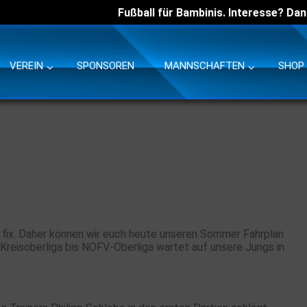
Fußball für Bambinis. Interesse? Dan
VEREIN
SPONSOREN
MANNSCHAFTEN
SHOP
nd fix. Daher können wir euch heute unseren Sommer Fahrplan
Kreisoberliga bis NOFV-Oberliga wartet auf unsere Jungs in