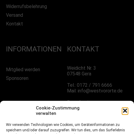
Widerrufsbelehrung
Versand
Kontakt
INFORMATIONEN
KONTAKT
Weidicht Nr. 3
Mitglied werden
07548 Gera
Sponsoren
Tel.: 0172 / 791 6666
Mail: info@westvororte.de
Sprechzeiten:
Nach Vereinbarung
Cookie-Zustimmung
verwalten
FOLGE UNS!
Wir verwenden Technologien wie Cookies, um Geräteinformationen zu
speichern und/oder darauf zuzugreifen. Wir tun dies, um das Surferlebnis