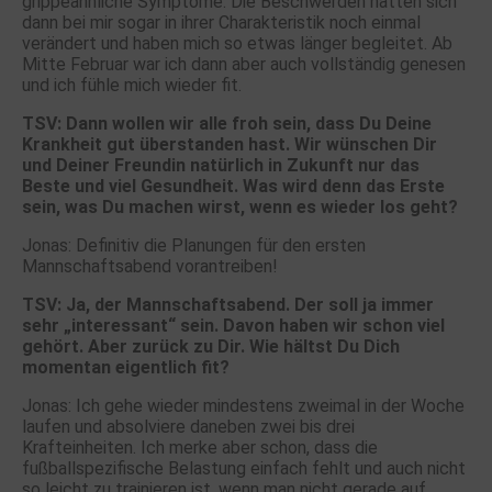
grippeähnliche Symptome. Die Beschwerden hatten sich
dann bei mir sogar in ihrer Charakteristik noch einmal
verändert und haben mich so etwas länger begleitet. Ab
Mitte Februar war ich dann aber auch vollständig genesen
und ich fühle mich wieder fit.
TSV: Dann wollen wir alle froh sein, dass Du Deine
Krankheit gut überstanden hast. Wir wünschen Dir
und Deiner Freundin natürlich in Zukunft nur das
Beste und viel Gesundheit. Was wird denn das Erste
sein, was Du machen wirst, wenn es wieder los geht?
Jonas: Definitiv die Planungen für den ersten
Mannschaftsabend vorantreiben!
TSV: Ja, der Mannschaftsabend. Der soll ja immer
sehr „interessant“ sein. Davon haben wir schon viel
gehört. Aber zurück zu Dir. Wie hältst Du Dich
momentan eigentlich fit?
Jonas: Ich gehe wieder mindestens zweimal in der Woche
laufen und absolviere daneben zwei bis drei
Krafteinheiten. Ich merke aber schon, dass die
fußballspezifische Belastung einfach fehlt und auch nicht
so leicht zu trainieren ist, wenn man nicht gerade auf