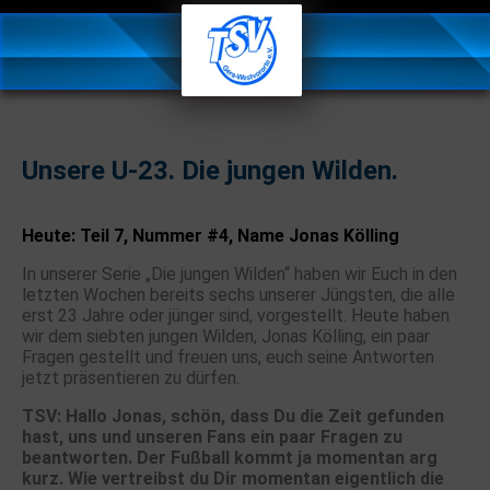
Unsere U-23. Die jungen Wilden.
Heute: Teil 7, Nummer #4, Name Jonas Kölling
In unserer Serie „Die jungen Wilden“ haben wir Euch in den
letzten Wochen bereits sechs unserer Jüngsten, die alle
erst 23 Jahre oder jünger sind, vorgestellt. Heute haben
wir dem siebten jungen Wilden, Jonas Kölling, ein paar
Fragen gestellt und freuen uns, euch seine Antworten
jetzt präsentieren zu dürfen.
TSV: Hallo Jonas, schön, dass Du die Zeit gefunden
hast, uns und unseren Fans ein paar Fragen zu
beantworten. Der Fußball kommt ja momentan arg
kurz. Wie vertreibst du Dir momentan eigentlich die