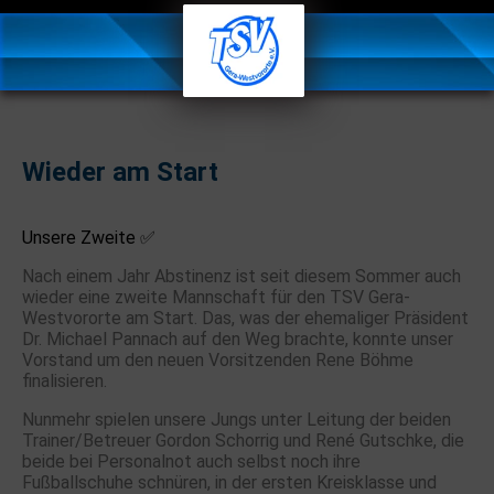
Wieder am Start
Unsere Zweite ✅
Nach einem Jahr Abstinenz ist seit diesem Sommer auch
wieder eine zweite Mannschaft für den TSV Gera-
Westvororte am Start. Das, was der ehemaliger Präsident
Dr. Michael Pannach auf den Weg brachte, konnte unser
Vorstand um den neuen Vorsitzenden Rene Böhme
finalisieren.
Nunmehr spielen unsere Jungs unter Leitung der beiden
Trainer/Betreuer Gordon Schorrig und René Gutschke, die
beide bei Personalnot auch selbst noch ihre
Fußballschuhe schnüren, in der ersten Kreisklasse und