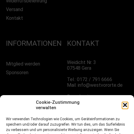
Widerrufsbelehrung
Versand
Kontakt
INFORMATIONEN
KONTAKT
Weidicht Nr. 3
Mitglied werden
07548 Gera
Sponsoren
Tel.: 0172 / 791 6666
Mail: info@westvororte.de
Sprechzeiten:
Nach Vereinbarung
Cookie-Zustimmung
verwalten
FOLGE UNS!
Wir verwenden Technologien wie Cookies, um Geräteinformationen zu
speichern und/oder darauf zuzugreifen. Wir tun dies, um das Surferlebnis
zu verbessern und um personalisierte Werbung anzuzeigen. Wenn Sie