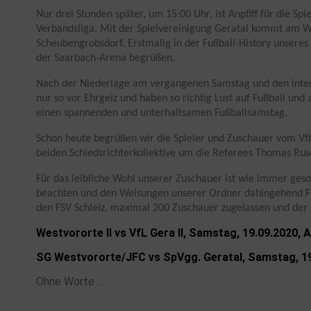
Nur drei Stunden später, um 15:00 Uhr, ist Anpfiff für die Spi
Verbandsliga. Mit der Spielvereinigung Geratal kommt am 
Scheubengrobsdorf. Erstmalig in der Fußball-History unsere
der Saarbach-Arena begrüßen.
Nach der Niederlage am vergangenen Samstag und den intens
nur so vor Ehrgeiz und haben so richtig Lust auf Fußball und 
einen spannenden und unterhaltsamen Fußballsamstag.
Schon heute begrüßen wir die Spieler und Zuschauer vom VfL
beiden Schiedsrichterkollektive um die Referees Thomas Rusc
Für das leibliche Wohl unserer Zuschauer ist wie immer gesor
beachten und den Weisungen unserer Ordner dahingehend Fol
den FSV Schleiz, maximal 200 Zuschauer zugelassen und der 
Westvororte ll vs VfL Gera ll, Samstag, 19.09.2020, 
SG Westvororte/JFC vs SpVgg. Geratal, Samstag, 19
Ohne Worte …