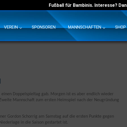
Fußball für Bambinis. Interesse? Dan
VEREIN
SPONSOREN
MANNSCHAFTEN
SHOP
l
a einen Doppelspieltag gab. Morgen ist es aber endlich wieder
e Zweite Mannschaft zum ersten Heimspiel nach der Neugründung
ner Gordon Schorrig am Samstag auf die ersten Punkte gegen
iederlage in die Saison gestartet ist.