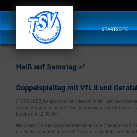
STARTSEITE
Heiß auf Samstag ✅
Doppelspieltag mit VfL ll und Gerata
(17.09.2020)
Lange ist es her, dass es in der Saarbach-Aren
soweit. Entgegen anderer Veröffentlichungen startet unser
bereits um 12:00 Uhr.
Nach dem 2:4 zum Saisonauftakt sinnen die Mannen von Trai
die zweite Mannschaft des VfL Gera, die ebenfalls mit einer N