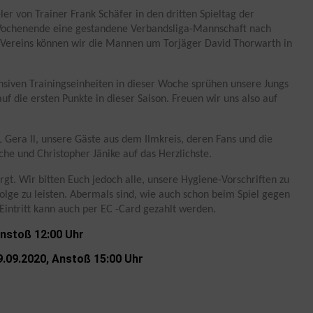
eler von Trainer Frank Schäfer in den dritten Spieltag der
Wochenende eine gestandene Verbandsliga-Mannschaft nach
s Vereins können wir die Mannen um Torjäger David Thorwarth in
iven Trainingseinheiten in dieser Woche sprühen unsere Jungs
auf die ersten Punkte in dieser Saison. Freuen wir uns also auf
 Gera ll, unsere Gäste aus dem Ilmkreis, deren Fans und die
he und Christopher Jänike auf das Herzlichste.
gt. Wir bitten Euch jedoch alle, unsere Hygiene-Vorschriften zu
ge zu leisten. Abermals sind, wie auch schon beim Spiel gegen
Eintritt kann auch per EC -Card gezahlt werden.
Anstoß 12:00 Uhr
.09.2020, Anstoß 15:00 Uhr