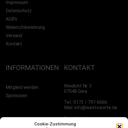
Impressum
Datenschutz
AGB’s
Widerrufsbelehrung
Versand
Kontakt
INFORMATIONEN
KONTAKT
Weidicht Nr. 3
Mitglied werden
07548 Gera
Sponsoren
Tel.: 0172 / 791 6666
Mail: info@westvororte.de
Sprechzeiten:
Nach Vereinbarung
Cookie-Zustimmung