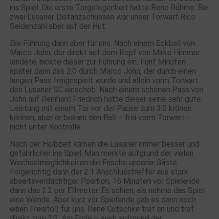
ins Spiel. Die erste Torgelegenheit hatte Rene Böhme. Bei
zwei Lusaner Distanzschüssen war unser Torwart Rico
Seidenzahl aber auf der Hut.
Die Führung dann aber für uns. Nach einem Eckball von
Marco John, der direkt auf dem Kopf von Mirko Himmer
landete, nickte dieser zur Führung ein. Fünf Minuten
später dann das 2:0 durch Marco John, der durch einen
langen Pass freigespielt wurde und allein vorm Torwart
des Lusaner SC einschob. Nach einem schönen Pass von
John auf Reinhard Friedrich hätte dieser seine sehr gute
Leistung mit einem Tor vor der Pause zum 3:0 krönen
können, aber er bekam den Ball – frei vorm Torwart –
nicht unter Kontrolle.
Nach der Halbzeit kamen die Lusaner immer besser und
gefährlicher ins Spiel. Man merkte aufgrund der vielen
Wechselmöglichkeiten die Frische unserer Gäste.
Folgerichtig dann der 2:1 Anschlusstreffer aus stark
abseitsverdächtiger Position. 15 Minuten vor Spielende
dann das 2:2 per Elfmeter. Es schien, als nehme das Spiel
eine Wende. Aber kurz vor Spielende gab es dann noch
einen Freistoß für uns. Rene Gutschke trat an und traf
direkt zum 3:2. Am Ende – auch aufgrund der