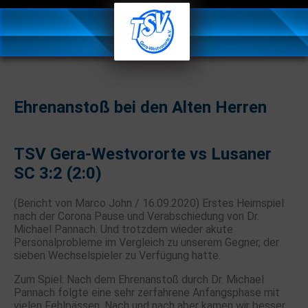
Ehrenanstoß bei den Alten Herren
TSV Gera-Westvororte vs Lusaner
SC 3:2 (2:0)
(Bericht von Marco John / 16.09.2020) Erstes Heimspiel
nach der Corona Pause und Verabschiedung von Dr.
Michael Pannach. Und trotzdem wieder akute
Personalprobleme im Vergleich zu unserem Gegner, der
sieben Wechselspieler zu Verfügung hatte.
Zum Spiel: Nach dem Ehrenanstoß durch Dr. Michael
Pannach folgte eine sehr zerfahrene Anfangsphase mit
vielen Fehlpässen. Nach und nach aber kamen wir besser