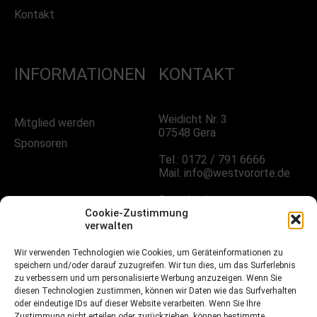
Kontakt
INFORMATIONEN
KONTAKT
Weidicht Nr. 3
Mitglied werden
07548 Gera
Sponsoren
Tel.: 0172 / 791 6666
Mail: info@westvororte.de
Sprechzeiten:
Nach Vereinbarung
Cookie-Zustimmung
verwalten
Wir verwenden Technologien wie Cookies, um Geräteinformationen zu
FOLGE UNS!
speichern und/oder darauf zuzugreifen. Wir tun dies, um das Surferlebnis
zu verbessern und um personalisierte Werbung anzuzeigen. Wenn Sie
diesen Technologien zustimmen, können wir Daten wie das Surfverhalten
oder eindeutige IDs auf dieser Website verarbeiten. Wenn Sie Ihre
Facebook
Zustimmung nicht erteilen oder zurückziehen, können bestimmte