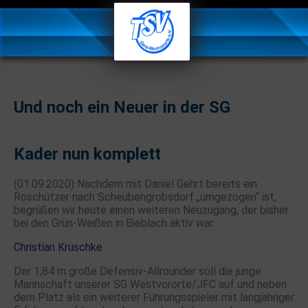
Und noch ein Neuer in der SG
Kader nun komplett
(01.09.2020) Nachdem mit Daniel Gehrt bereits ein
Roschützer nach Scheubengrobsdorf „umgezogen“ ist,
begrüßen wir heute einen weiteren Neuzugang, der bisher
bei den Grün-Weißen in Bieblach aktiv war.
Christian Kruschke
Der 1,84 m große Defensiv-Allrounder soll die junge
Mannschaft unserer SG Westvororte/JFC auf und neben
dem Platz als ein weiterer Führungsspieler mit langjähriger