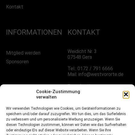
Kontakt
INFORMATIONEN
KONTAKT
Weidicht Nr. 3
Mitglied werden
07548 Gera
Sponsoren
Tel.: 0172 / 791 6666
Mail: info@westvororte.de
Sprechzeiten:
Nach Vereinbarung
Cookie-Zustimmung
verwalten
FOLGE UNS!
Wir verwenden Technologien wie Cookies, um Geräteinformationen zu
speichern und/oder darauf zuzugreifen. Wir tun dies, um das Surferlebnis
zu verbessern und um personalisierte Werbung anzuzeigen. Wenn Sie
diesen Technologien zustimmen, können wir Daten wie das Surfverhalten
oder eindeutige IDs auf dieser Website verarbeiten. Wenn Sie Ihre
Facebook