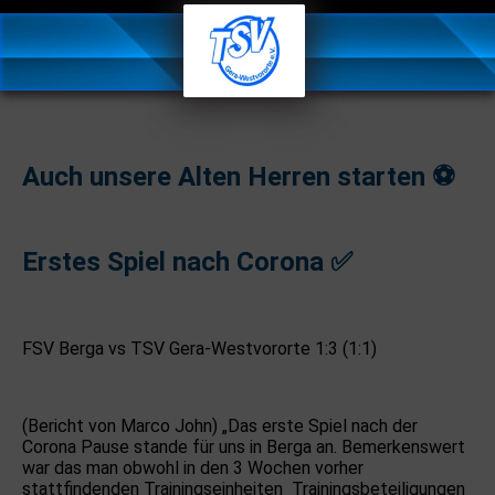
Auch unsere Alten Herren starten ⚽️
Erstes Spiel nach Corona ✅
FSV Berga vs TSV Gera-Westvororte 1:3 (1:1)
(Bericht von Marco John) „Das erste Spiel nach der
Corona Pause stande für uns in Berga an. Bemerkenswert
war das man obwohl in den 3 Wochen vorher
stattfindenden Trainingseinheiten Trainingsbeteiligungen