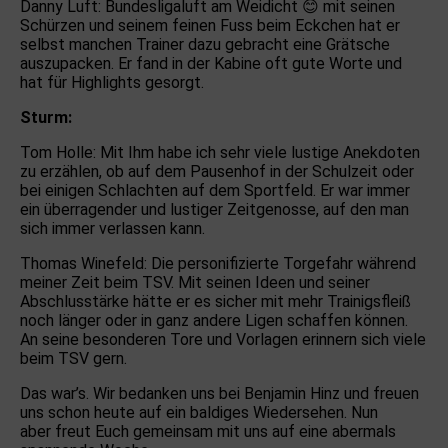
Danny Luft: Bundesligaluft am Weidicht
😊
mit seinen
Schürzen und seinem feinen Fuss beim Eckchen hat er
selbst manchen Trainer dazu gebracht eine Grätsche
auszupacken. Er fand in der Kabine oft gute Worte und
hat für Highlights gesorgt.
Sturm:
Tom Holle: Mit Ihm habe ich sehr viele lustige Anekdoten
zu erzählen, ob auf dem Pausenhof in der Schulzeit oder
bei einigen Schlachten auf dem Sportfeld. Er war immer
ein überragender und lustiger Zeitgenosse, auf den man
sich immer verlassen kann.
Thomas Winefeld: Die personifizierte Torgefahr während
meiner Zeit beim TSV. Mit seinen Ideen und seiner
Abschlusstärke hätte er es sicher mit mehr Trainigsfleiß
noch länger oder in ganz andere Ligen schaffen können.
An seine besonderen Tore und Vorlagen erinnern sich viele
beim TSV gern.
Das war’s. Wir bedanken uns bei Benjamin Hinz und freuen
uns schon heute auf ein baldiges Wiedersehen. Nun
aber
freut Euch gemeinsam mit uns auf eine abermals