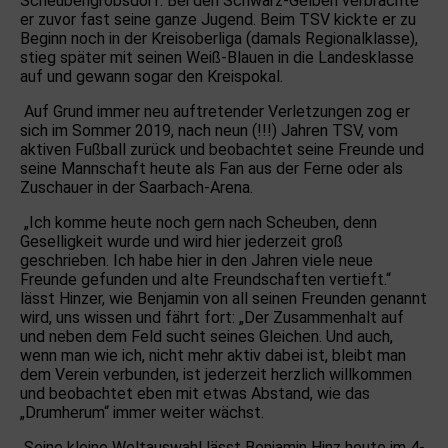
Scheubengrobsdorf. Bei den Schwarz-Gelben verbrachte
er zuvor fast seine ganze Jugend. Beim TSV kickte er zu
Beginn noch in der Kreisoberliga (damals Regionalklasse),
stieg später mit seinen Weiß-Blauen in die Landesklasse
auf und gewann sogar den Kreispokal.
Auf Grund immer neu auftretender Verletzungen zog er
sich im Sommer 2019, nach neun (!!!) Jahren TSV, vom
aktiven Fußball zurück und beobachtet seine Freunde und
seine Mannschaft heute als Fan aus der Ferne oder als
Zuschauer in der Saarbach-Arena.
„Ich komme heute noch gern nach Scheuben, denn
Geselligkeit wurde und wird hier jederzeit groß
geschrieben. Ich habe hier in den Jahren viele neue
Freunde gefunden und alte Freundschaften vertieft.“
lässt Hinzer, wie Benjamin von all seinen Freunden genannt
wird, uns wissen und fährt fort: „Der Zusammenhalt auf
und neben dem Feld sucht seines Gleichen. Und auch,
wenn man wie ich, nicht mehr aktiv dabei ist, bleibt man
dem Verein verbunden, ist jederzeit herzlich willkommen
und beobachtet eben mit etwas Abstand, wie das
„Drumherum“ immer weiter wächst.
Seine kleine Weltauswahl lässt Benjamin Hinz heute im 4-