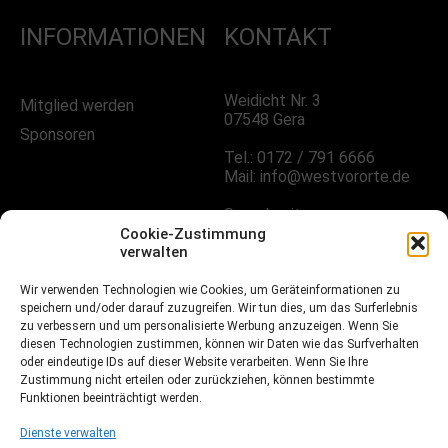
INFORMATIONEN
KONTAKT
Weidicht Nr. 3
Mitglied werden
07548 Gera
Sponsoren
Tel.: 0172 / 791 6666
Mail: info@westvororte.de
Sprechzeiten:
Nach Vereinbarung
Cookie-Zustimmung
verwalten
Wir verwenden Technologien wie Cookies, um Geräteinformationen zu
FOLGE UNS!
speichern und/oder darauf zuzugreifen. Wir tun dies, um das Surferlebnis
zu verbessern und um personalisierte Werbung anzuzeigen. Wenn Sie
diesen Technologien zustimmen, können wir Daten wie das Surfverhalten
oder eindeutige IDs auf dieser Website verarbeiten. Wenn Sie Ihre
Facebook
Zustimmung nicht erteilen oder zurückziehen, können bestimmte
Funktionen beeinträchtigt werden.
Instagramm
Dienste verwalten