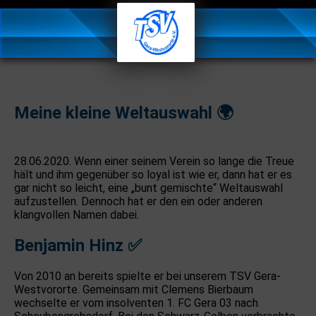
Meine kleine Weltauswahl 🌍
28.06.2020. Wenn einer seinem Verein so lange die Treue
hält und ihm gegenüber so loyal ist wie er, dann hat er es
gar nicht so leicht, eine „bunt gemischte“ Weltauswahl
aufzustellen. Dennoch hat er den ein oder anderen
klangvollen Namen dabei.
Benjamin Hinz
✅
Von 2010 an bereits spielte er bei unserem TSV Gera-
Westvororte. Gemeinsam mit Clemens Bierbaum
wechselte er vom insolventen 1. FC Gera 03 nach