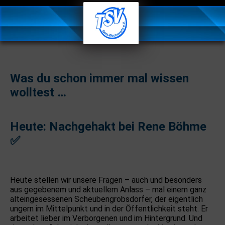
Was du schon immer mal wissen
wolltest …
Heute: Nachgehakt bei Rene Böhme
✅
Heute stellen wir unsere Fragen – auch und besonders
aus gegebenem und aktuellem Anlass – mal einem ganz
alteingesessenen Scheubengrobsdorfer, der eigentlich
ungern im Mittelpunkt und in der Öffentlichkeit steht. Er
arbeitet lieber im Verborgenen und im Hintergrund. Und