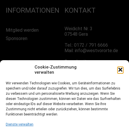
INFORMATIONEN
KONTAKT
Weidicht Nr. 3
Mitglied werden
07548 Gera
Sponsoren
Tel.: 0172 / 791 6666
Mail: info@westvororte.de
Sprechzeiten:
Nach Vereinbarung
Cookie-Zustimmung
verwalten
Wir verwenden Technologien wie Cookies, um Geräteinformationen zu
FOLGE UNS!
speichern und/oder darauf zuzugreifen. Wir tun dies, um das Surferlebnis
zu verbessern und um personalisierte Werbung anzuzeigen. Wenn Sie
diesen Technologien zustimmen, können wir Daten wie das Surfverhalten
oder eindeutige IDs auf dieser Website verarbeiten. Wenn Sie Ihre
Facebook
Zustimmung nicht erteilen oder zurückziehen, können bestimmte
Funktionen beeinträchtigt werden.
Instagramm
Dienste verwalten