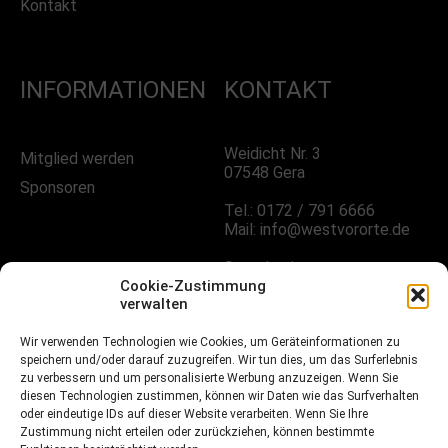
Kontakt
INFORMATIONEN
KONTAKT
Weidicht Nr. 3
Mitglied werden
07548 Gera
Sponsoren
Tel.: 0172 / 791 6666
Mail: info@westvororte.de
Sprechzeiten:
Nach Vereinbarung
Cookie-Zustimmung
verwalten
Wir verwenden Technologien wie Cookies, um Geräteinformationen zu
FOLGE UNS!
speichern und/oder darauf zuzugreifen. Wir tun dies, um das Surferlebnis
zu verbessern und um personalisierte Werbung anzuzeigen. Wenn Sie
diesen Technologien zustimmen, können wir Daten wie das Surfverhalten
oder eindeutige IDs auf dieser Website verarbeiten. Wenn Sie Ihre
Facebook
Zustimmung nicht erteilen oder zurückziehen, können bestimmte