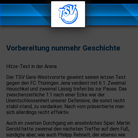
Vorbereitung nunmehr Geschichte
Hitze-Test in der Arena
Der TSV Gera-Westvororte gewinnt seinen letzen Test
gegen den FC Thüringen Jena verdient mit 6:1. Zweimal
Heuschkel und zweimal Lässig trafen bis zur Pause. Das
zwischenzeitliche 1:1 nach einer Ecke war der
Unentschlossenheit unserer Defensive, die sonst recht
stabil stand, zu verdanken. Nach vorn präsentierte man
sich allerdings recht effektiv.
Auch im zweiten Durchgang ein ansehnliches Spiel. Martin
Gerold hatte zweimal den nächsten Treffer auf dem Fuß,
sündigte aber, wie auch Philipp Rehnelt, der ebenso wie