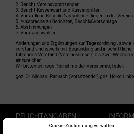
2. Bericht Vereinsvorsitzender
3. Bericht Kassenwart und Kassenprüfer
4. Vorstellung Beschlußvorschläge (liegen in der Vereins
5. Aussprache zu Berichten, Beschlußvorschläge
6. Abstimmungen
7. Vorstandswahlen
Änderungen und Ergänzungen zur Tagesordnung , sowie 
vorstand sind jeweils mit Begründung und in schriftlich
führenden Vorstand (Vereinsadresse) bis zwei Wochen 
einzureichen.
Wir bitten um rege Teilnahme der Vereinsmitglieder.
gez. Dr. Michael Pannach (Vorsitzender) gez. Heiko Linke 
PFLICHTANGABEN
INFORM
Cookie-Zustimmung verwalten