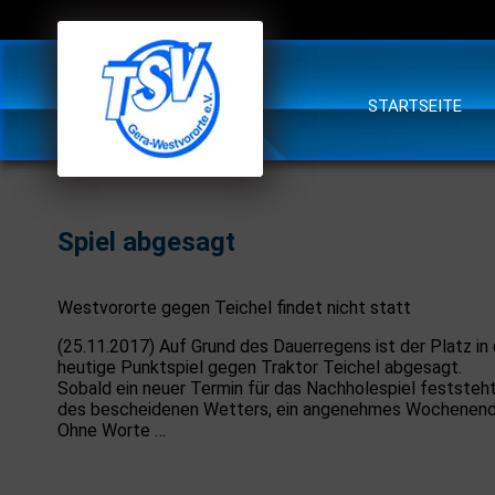
STARTSEITE
Spiel abgesagt
Westvororte gegen Teichel findet nicht statt
(25.11.2017) Auf Grund des Dauerregens ist der Platz in
heutige Punktspiel gegen Traktor Teichel abgesagt.
Sobald ein neuer Termin für das Nachholespiel feststeht
des bescheidenen Wetters, ein angenehmes Wochenend
Ohne Worte …