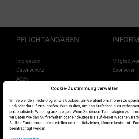
PFLICHTANGABEN
INFORM
Impressum
Mitglied we
Datenschutz
Sponsoren
AGB’s
Widerrufsbelehrung
Cookie-Zustimmung verwalten
Versand
Wir verwenden Technologien wie Cookies, um Geräteinformationen zu speich
Kontakt
und/oder darauf zuzugreifen. Wir tun dies, um das Surferlebnis zu verbesse
personalisierte Werbung anzuzeigen. Wenn Sie diesen Technologien zustim
wir Daten wie das Surfverhalten oder eindeutige IDs auf dieser Website verar
Sie Ihre Zustimmung nicht erteilen oder zurückziehen, können bestimmte Fu
beeinträchtigt werden.